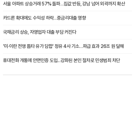
서울 아파트 상승거래 57% 돌파…집값 반등, 강남 넘어 외곽까지 확산
카드론 확대에도 수익성 하락…중금리대출 영향
국채금리 상승, 자영업자 대출 부담 커진다
'미·이란 전쟁 틈타 유가 담합' 정유 4사 기소…파급 효과 26조 원 달해
휴대전화 개통에 안면인증 도입...강화된 본인 절차로 민생범죄 차단