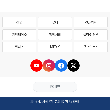
산업
경제
건강·의학
제약·바이오
정책·사회
칼럼·인터뷰
웰니스
MEDI·K
헬스인뉴스
PC버전
매체소개
기사제보
광고문의
개인정보처리방침