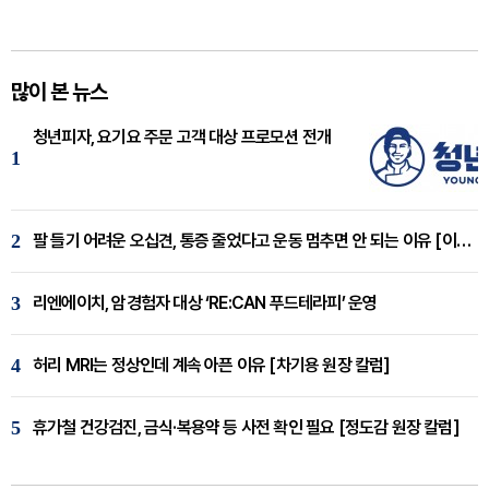
많이 본 뉴스
청년피자, 요기요 주문 고객 대상 프로모션 전개
1
2
팔 들기 어려운 오십견, 통증 줄었다고 운동 멈추면 안 되는 이유 [이병욱 원장 칼럼]
3
리엔에이치, 암경험자 대상 ‘RE:CAN 푸드테라피’ 운영
4
허리 MRI는 정상인데 계속 아픈 이유 [차기용 원장 칼럼]
5
휴가철 건강검진, 금식·복용약 등 사전 확인 필요 [정도감 원장 칼럼]