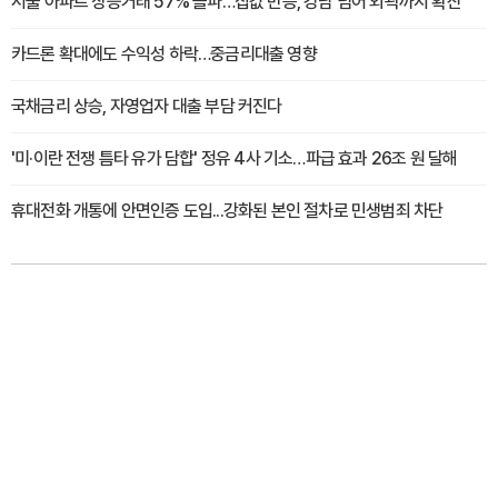
서울 아파트 상승거래 57% 돌파…집값 반등, 강남 넘어 외곽까지 확산
카드론 확대에도 수익성 하락…중금리대출 영향
국채금리 상승, 자영업자 대출 부담 커진다
'미·이란 전쟁 틈타 유가 담합' 정유 4사 기소…파급 효과 26조 원 달해
휴대전화 개통에 안면인증 도입...강화된 본인 절차로 민생범죄 차단