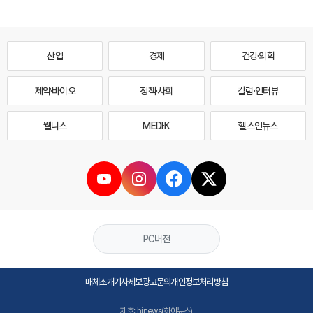
산업
경제
건강·의학
제약·바이오
정책·사회
칼럼·인터뷰
웰니스
MEDI·K
헬스인뉴스
PC버전
매체소개
기사제보
광고문의
개인정보처리방침
제호: hinews(하이뉴스)