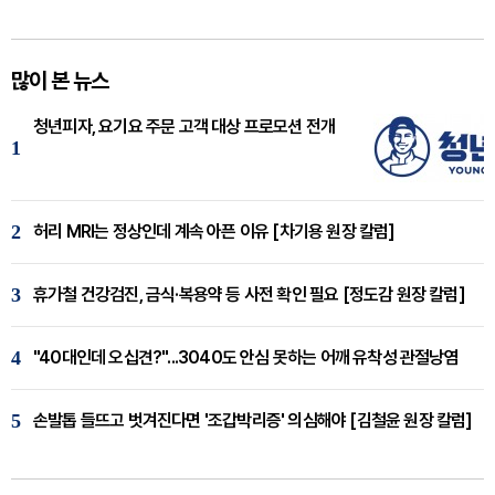
많이 본 뉴스
청년피자, 요기요 주문 고객 대상 프로모션 전개
1
2
허리 MRI는 정상인데 계속 아픈 이유 [차기용 원장 칼럼]
3
휴가철 건강검진, 금식·복용약 등 사전 확인 필요 [정도감 원장 칼럼]
4
"40대인데 오십견?"...3040도 안심 못하는 어깨 유착성 관절낭염
5
손발톱 들뜨고 벗겨진다면 '조갑박리증' 의심해야 [김철윤 원장 칼럼]