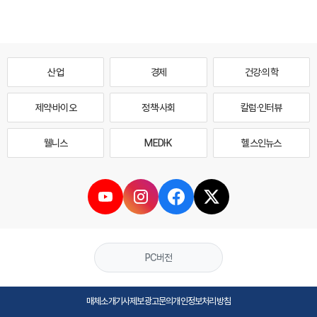
산업
경제
건강·의학
제약·바이오
정책·사회
칼럼·인터뷰
웰니스
MEDI·K
헬스인뉴스
PC버전
매체소개
기사제보
광고문의
개인정보처리방침