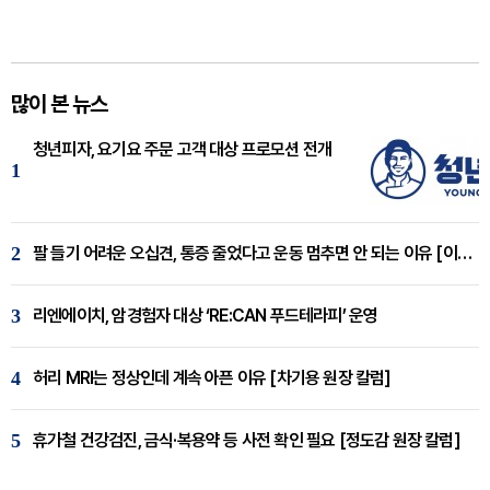
많이 본 뉴스
청년피자, 요기요 주문 고객 대상 프로모션 전개
1
2
팔 들기 어려운 오십견, 통증 줄었다고 운동 멈추면 안 되는 이유 [이병욱 원장 칼럼]
3
리엔에이치, 암경험자 대상 ‘RE:CAN 푸드테라피’ 운영
4
허리 MRI는 정상인데 계속 아픈 이유 [차기용 원장 칼럼]
5
휴가철 건강검진, 금식·복용약 등 사전 확인 필요 [정도감 원장 칼럼]