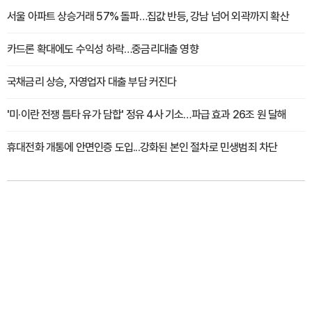
서울 아파트 상승거래 57% 돌파…집값 반등, 강남 넘어 외곽까지 확산
카드론 확대에도 수익성 하락…중금리대출 영향
국채금리 상승, 자영업자 대출 부담 커진다
'미·이란 전쟁 틈타 유가 담합' 정유 4사 기소…파급 효과 26조 원 달해
휴대전화 개통에 안면인증 도입...강화된 본인 절차로 민생범죄 차단