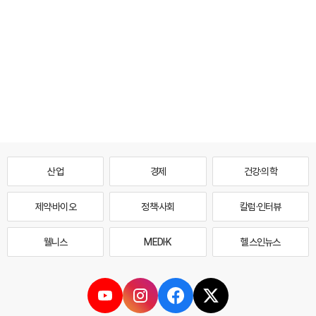
산업
경제
건강·의학
제약·바이오
정책·사회
칼럼·인터뷰
웰니스
MEDI·K
헬스인뉴스