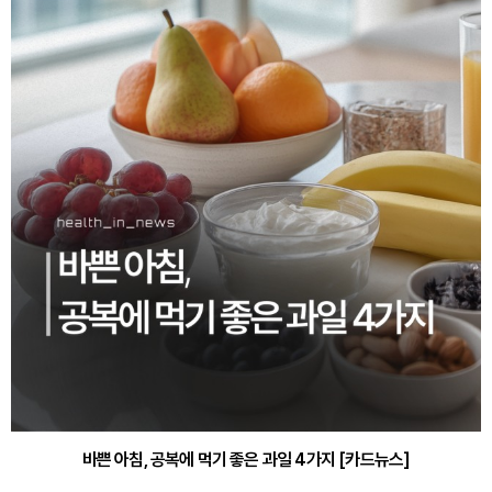
바쁜 아침, 공복에 먹기 좋은 과일 4가지 [카드뉴스]