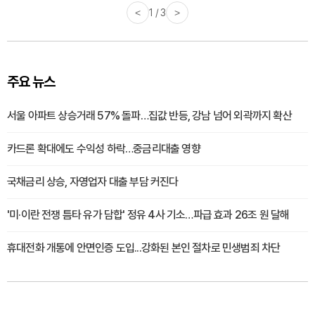
<
1 / 3
>
주요 뉴스
서울 아파트 상승거래 57% 돌파…집값 반등, 강남 넘어 외곽까지 확산
카드론 확대에도 수익성 하락…중금리대출 영향
국채금리 상승, 자영업자 대출 부담 커진다
'미·이란 전쟁 틈타 유가 담합' 정유 4사 기소…파급 효과 26조 원 달해
휴대전화 개통에 안면인증 도입...강화된 본인 절차로 민생범죄 차단