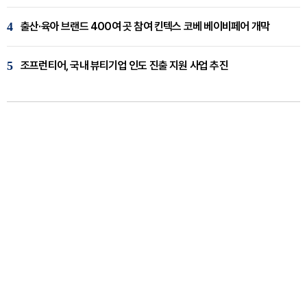
4
출산·육아 브랜드 400여 곳 참여 킨텍스 코베 베이비페어 개막
5
조프런티어, 국내 뷰티기업 인도 진출 지원 사업 추진