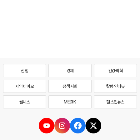
산업
경제
건강·의학
제약·바이오
정책·사회
칼럼·인터뷰
웰니스
MEDI·K
헬스인뉴스