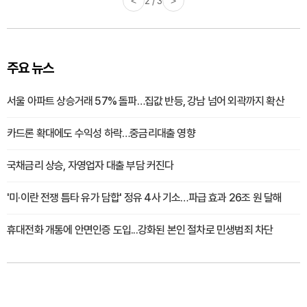
<
3 / 3
>
주요 뉴스
서울 아파트 상승거래 57% 돌파…집값 반등, 강남 넘어 외곽까지 확산
카드론 확대에도 수익성 하락…중금리대출 영향
국채금리 상승, 자영업자 대출 부담 커진다
'미·이란 전쟁 틈타 유가 담합' 정유 4사 기소…파급 효과 26조 원 달해
휴대전화 개통에 안면인증 도입...강화된 본인 절차로 민생범죄 차단