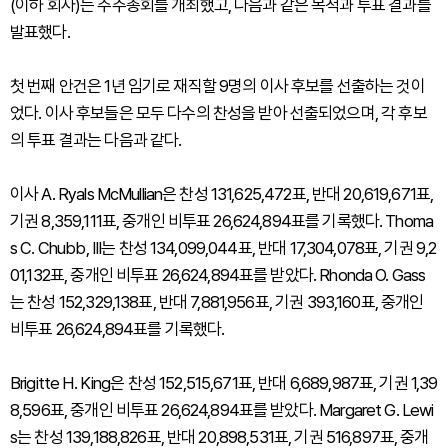
(이하 회사)는 주주총회를 개최했고, 다음과 같은 목적과 투표 결과를
발표했다.
첫 번째 안건은 1년 임기로 재직할 9명의 이사 후보를 선출하는 것이
었다. 이사 후보들은 모두 다수의 찬성을 받아 선출되었으며, 각 후보
의 투표 결과는 다음과 같다.
이사 A. Ryals McMullian은 찬성 131,625,472표, 반대 20,619,671표,
기권 8,359,111표, 중개인 비투표 26,624,894표를 기록했다. Thoma
s C. Chubb, III는 찬성 134,099,044표, 반대 17,304,078표, 기권 9,2
01,132표, 중개인 비투표 26,624,894표를 받았다. Rhonda O. Gass
는 찬성 152,329,138표, 반대 7,881,956표, 기권 393,160표, 중개인
비투표 26,624,894표를 기록했다.
Brigitte H. King은 찬성 152,515,671표, 반대 6,689,987표, 기권 1,39
8,596표, 중개인 비투표 26,624,894표를 받았다. Margaret G. Lewi
s는 찬성 139,188,826표, 반대 20,898,531표, 기권 516,897표, 중개