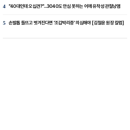
4
"40대인데 오십견?"...3040도 안심 못하는 어깨 유착성 관절낭염
5
손발톱 들뜨고 벗겨진다면 '조갑박리증' 의심해야 [김철윤 원장 칼럼]