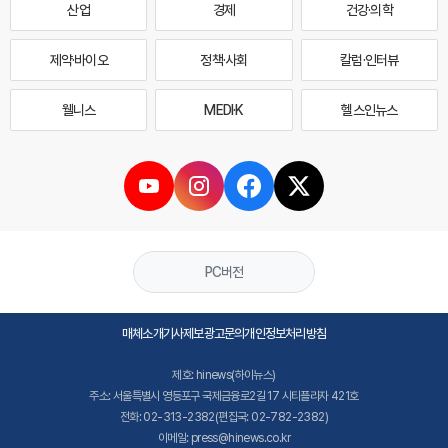
산업
경제
건강·의학
제약·바이오
정책·사회
칼럼·인터뷰
웰니스
MEDI·K
헬스인뉴스
PC버전
매체소개
기사제보
광고문의
개인정보처리방침
제호: hinews(하이뉴스)
주소: 서울특별시 영등포구 국제금융로2길 17 시티플라자 421호
전화: 02-313-2382(편집국: 02-782-2382)
이메일: press@hinews.co.kr