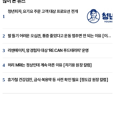
많이 본 뉴스
청년피자, 요기요 주문 고객 대상 프로모션 전개
1
2
팔 들기 어려운 오십견, 통증 줄었다고 운동 멈추면 안 되는 이유 [이병욱 원장 칼럼]
3
리엔에이치, 암경험자 대상 ‘RE:CAN 푸드테라피’ 운영
4
허리 MRI는 정상인데 계속 아픈 이유 [차기용 원장 칼럼]
5
휴가철 건강검진, 금식·복용약 등 사전 확인 필요 [정도감 원장 칼럼]