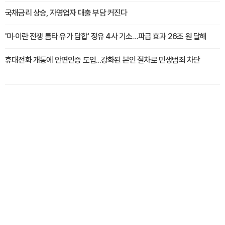
국채금리 상승, 자영업자 대출 부담 커진다
'미·이란 전쟁 틈타 유가 담합' 정유 4사 기소…파급 효과 26조 원 달해
휴대전화 개통에 안면인증 도입...강화된 본인 절차로 민생범죄 차단