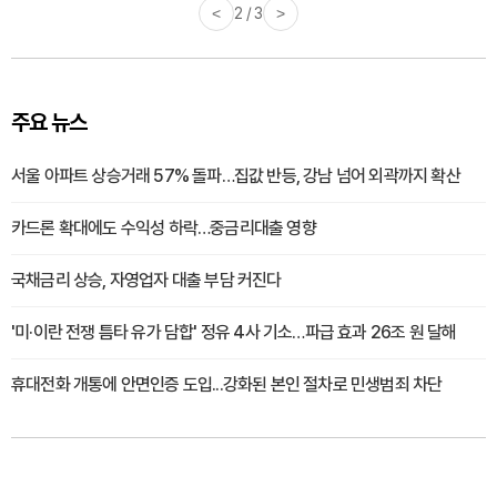
<
2 / 3
>
주요 뉴스
서울 아파트 상승거래 57% 돌파…집값 반등, 강남 넘어 외곽까지 확산
카드론 확대에도 수익성 하락…중금리대출 영향
국채금리 상승, 자영업자 대출 부담 커진다
'미·이란 전쟁 틈타 유가 담합' 정유 4사 기소…파급 효과 26조 원 달해
휴대전화 개통에 안면인증 도입...강화된 본인 절차로 민생범죄 차단