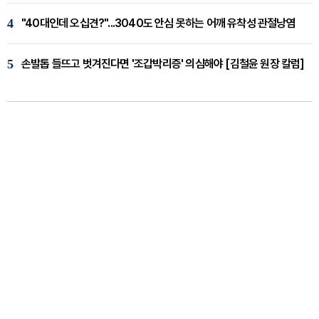
4
"40대인데 오십견?"...3040도 안심 못하는 어깨 유착성 관절낭염
5
손발톱 들뜨고 벗겨진다면 '조갑박리증' 의심해야 [김철윤 원장 칼럼]