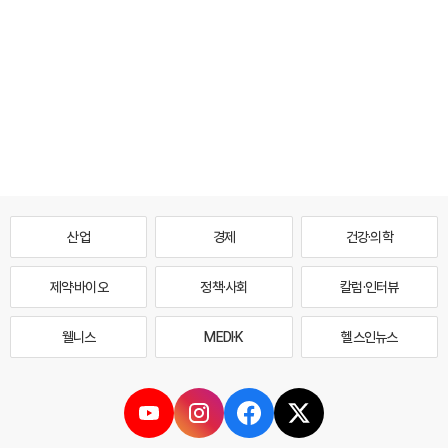
산업
경제
건강·의학
제약·바이오
정책·사회
칼럼·인터뷰
웰니스
MEDI·K
헬스인뉴스