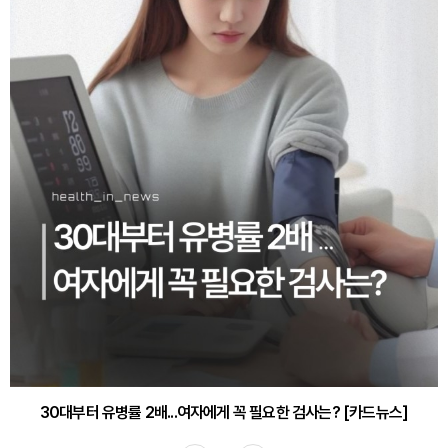
30대부터 유병률 2배...여자에게 꼭 필요한 검사는? [카드뉴스]
감기·독감 예방하고 면역력 높이는 4가지 영양제 [카드뉴스]