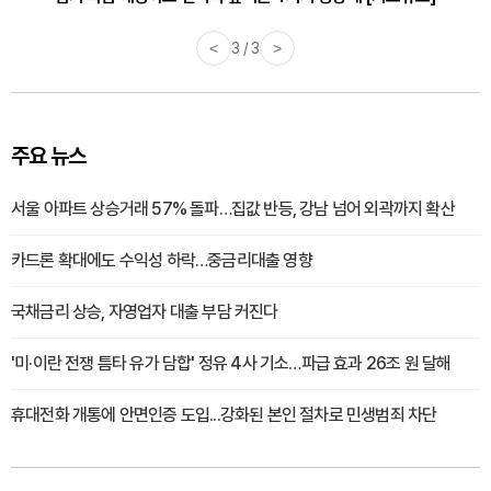
<
3 / 3
>
주요 뉴스
서울 아파트 상승거래 57% 돌파…집값 반등, 강남 넘어 외곽까지 확산
카드론 확대에도 수익성 하락…중금리대출 영향
국채금리 상승, 자영업자 대출 부담 커진다
'미·이란 전쟁 틈타 유가 담합' 정유 4사 기소…파급 효과 26조 원 달해
휴대전화 개통에 안면인증 도입...강화된 본인 절차로 민생범죄 차단