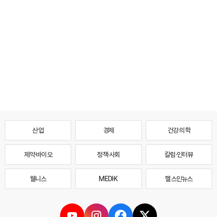
산업
경제
건강·의학
제약·바이오
정책·사회
칼럼·인터뷰
웰니스
MEDI·K
헬스인뉴스