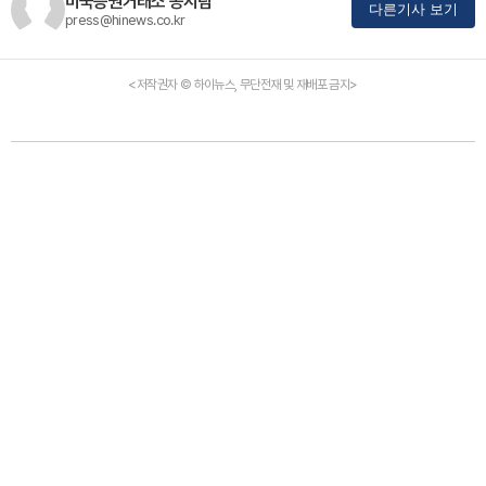
미국증권거래소 공시팀
다른기사 보기
press@hinews.co.kr
<저작권자 © 하이뉴스, 무단전재 및 재배포 금지>