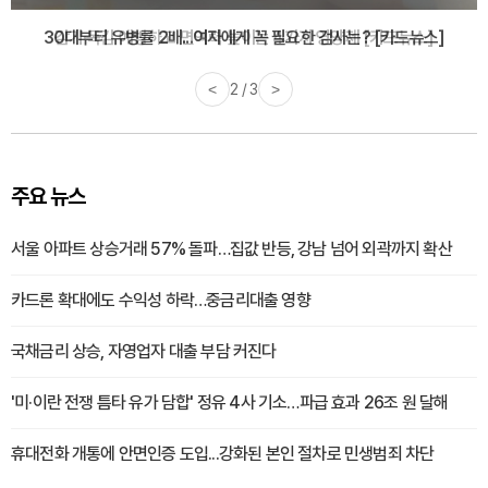
감기·독감 예방하고 면역력 높이는 4가지 영양제 [카드뉴스]
<
3 / 3
>
주요 뉴스
서울 아파트 상승거래 57% 돌파…집값 반등, 강남 넘어 외곽까지 확산
카드론 확대에도 수익성 하락…중금리대출 영향
국채금리 상승, 자영업자 대출 부담 커진다
'미·이란 전쟁 틈타 유가 담합' 정유 4사 기소…파급 효과 26조 원 달해
휴대전화 개통에 안면인증 도입...강화된 본인 절차로 민생범죄 차단