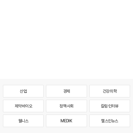
산업
경제
건강·의학
제약·바이오
정책·사회
칼럼·인터뷰
웰니스
MEDI·K
헬스인뉴스