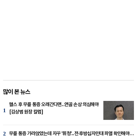
많이 본 뉴스
헬스 후 무릎 통증 오래간다면...연골 손상 의심해야
1
[김상범 원장 칼럼]
2
무릎 통증 가라앉았는데 자꾸 '휘청'...전·후방십자인대 파열 확인해야 [곽우경 원장 칼럼]