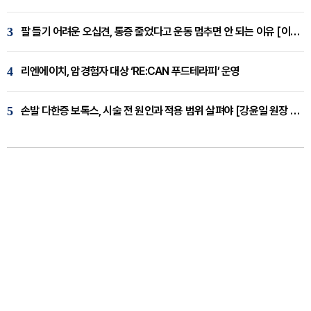
3
팔 들기 어려운 오십견, 통증 줄었다고 운동 멈추면 안 되는 이유 [이병욱 원장 칼럼]
4
리엔에이치, 암경험자 대상 ‘RE:CAN 푸드테라피’ 운영
5
손발 다한증 보톡스, 시술 전 원인과 적용 범위 살펴야 [강윤일 원장 칼럼]