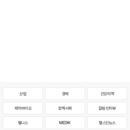
산업
경제
건강·의학
제약·바이오
정책·사회
칼럼·인터뷰
웰니스
MEDI·K
헬스인뉴스