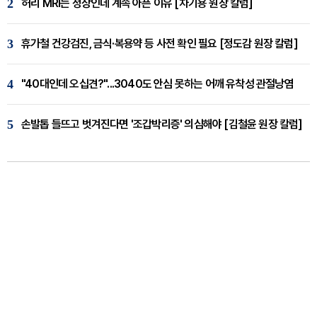
2
허리 MRI는 정상인데 계속 아픈 이유 [차기용 원장 칼럼]
3
휴가철 건강검진, 금식·복용약 등 사전 확인 필요 [정도감 원장 칼럼]
4
"40대인데 오십견?"...3040도 안심 못하는 어깨 유착성 관절낭염
5
손발톱 들뜨고 벗겨진다면 '조갑박리증' 의심해야 [김철윤 원장 칼럼]