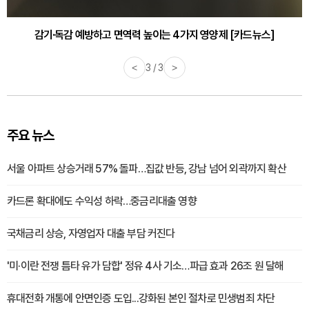
감기·독감 예방하고 면역력 높이는 4가지 영양제 [카드뉴스]
<
3 / 3
>
주요 뉴스
서울 아파트 상승거래 57% 돌파…집값 반등, 강남 넘어 외곽까지 확산
카드론 확대에도 수익성 하락…중금리대출 영향
국채금리 상승, 자영업자 대출 부담 커진다
'미·이란 전쟁 틈타 유가 담합' 정유 4사 기소…파급 효과 26조 원 달해
휴대전화 개통에 안면인증 도입...강화된 본인 절차로 민생범죄 차단