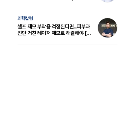
의 원리와 선택 기준 [길건 원장 칼럼]
의학칼럼
셀프 제모 부작용 걱정된다면...피부과
진단 거친 레이저 제모로 해결해야 [변
준석 원장 칼럼]