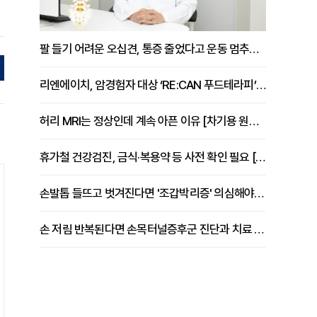
팔 들기 어려운 오십견, 통증 줄었다고 운동 멈추면 안 되는 이유 [이병욱 원장 칼럼]
리엔에이치, 암경험자 대상 ‘RE:CAN 푸드테라피’ 운영
허리 MRI는 정상인데 계속 아픈 이유 [차기용 원장 칼럼]
휴가철 건강검진, 금식·복용약 등 사전 확인 필요 [정도감 원장 칼럼]
손발톱 들뜨고 벗겨진다면 '조갑박리증' 의심해야 [김철윤 원장 칼럼]
손 저림 반복된다면 손목터널증후군 진단과 치료 시기 살펴야 [김동현 원장 칼럼]