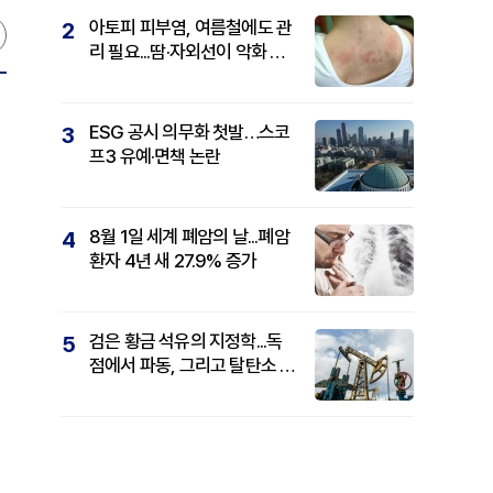
아토피 피부염, 여름철에도 관
2
리 필요...땀·자외선이 악화 요
인
ESG 공시 의무화 첫발…스코
3
프3 유예·면책 논란
8월 1일 세계 폐암의 날...폐암
4
환자 4년 새 27.9% 증가
검은 황금 석유의 지정학...독
5
점에서 파동, 그리고 탈탄소 패
권까지