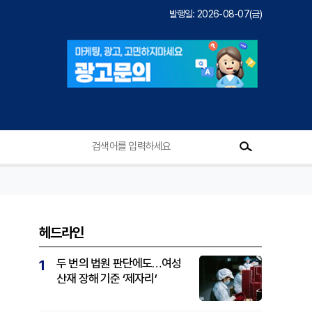
발행일: 2026-08-07(금)
헤드라인
두 번의 법원 판단에도…여성
1
산재 장해 기준 ‘제자리’