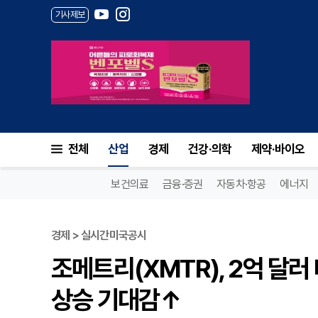
기사제보
전체
산업
경제
건강·의학
제약·바이오
보건의료
금융·증권
자동차·항공
에너지
경제 > 실시간미국공시
조메트리(XMTR), 2억 달러
상승 기대감↑