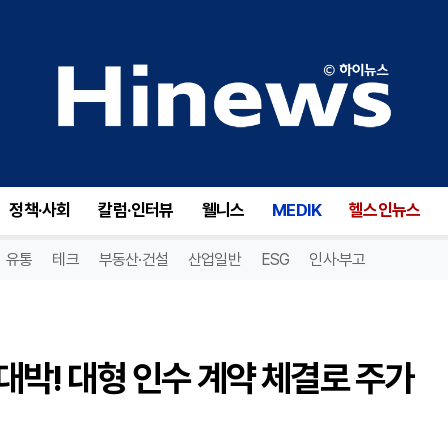
조메트리(XMTR), 2억 달러 대박! 대형 인수 계약 체결로 주가 상승 기대감↑
정책·사회
칼럼·인터뷰
웰니스
MEDIK
헬스인뉴스
유통
테크
부동산·건설
산업일반
ESG
인사·부고
 대박! 대형 인수 계약 체결로 주가