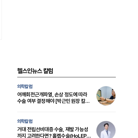
헬스인뉴스 칼럼
의학칼럼
어깨회전근개파열, 손상 정도에 따라
수술 여부 결정해야 [박근민 원장 칼
럼]
의학칼럼
거대 전립선비대증 수술, 재발 가능성
까지 고려한다면? 홀렙수술(HoLEP)