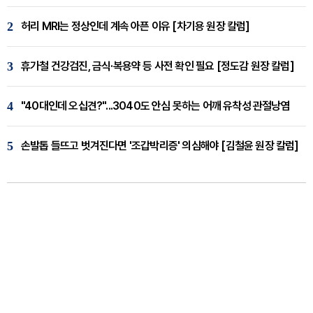
2
허리 MRI는 정상인데 계속 아픈 이유 [차기용 원장 칼럼]
3
휴가철 건강검진, 금식·복용약 등 사전 확인 필요 [정도감 원장 칼럼]
4
"40대인데 오십견?"...3040도 안심 못하는 어깨 유착성 관절낭염
5
손발톱 들뜨고 벗겨진다면 '조갑박리증' 의심해야 [김철윤 원장 칼럼]