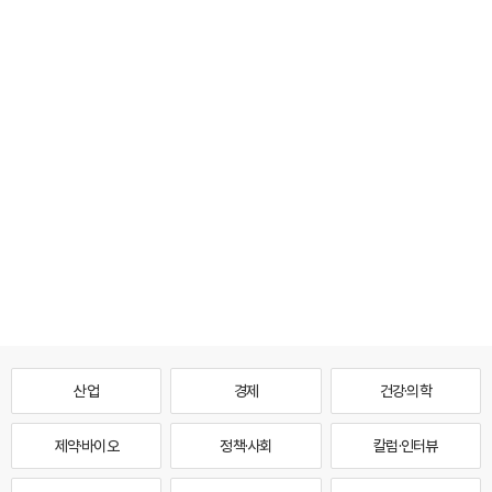
산업
경제
건강·의학
제약·바이오
정책·사회
칼럼·인터뷰