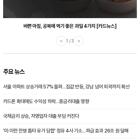
30대부터 유병률 2배...여자에게 꼭 필요한 검사는? [카드뉴스]
바쁜 아침, 공복에 먹기 좋은 과일 4가지 [카드뉴스]
<
1 / 3
>
주요 뉴스
서울 아파트 상승거래 57% 돌파…집값 반등, 강남 넘어 외곽까지 확산
카드론 확대에도 수익성 하락…중금리대출 영향
국채금리 상승, 자영업자 대출 부담 커진다
'미·이란 전쟁 틈타 유가 담합' 정유 4사 기소…파급 효과 26조 원 달해