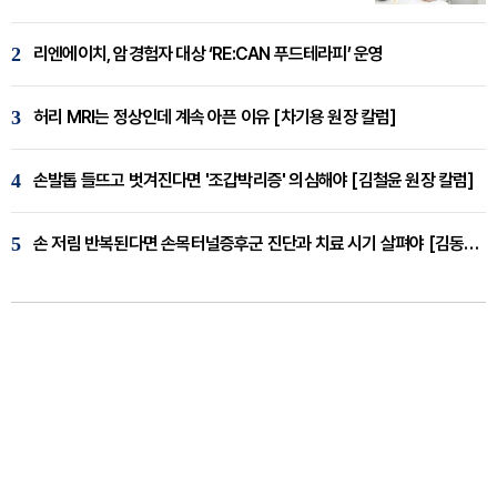
2
리엔에이치, 암경험자 대상 ‘RE:CAN 푸드테라피’ 운영
3
허리 MRI는 정상인데 계속 아픈 이유 [차기용 원장 칼럼]
4
손발톱 들뜨고 벗겨진다면 '조갑박리증' 의심해야 [김철윤 원장 칼럼]
5
손 저림 반복된다면 손목터널증후군 진단과 치료 시기 살펴야 [김동현 원장 칼럼]