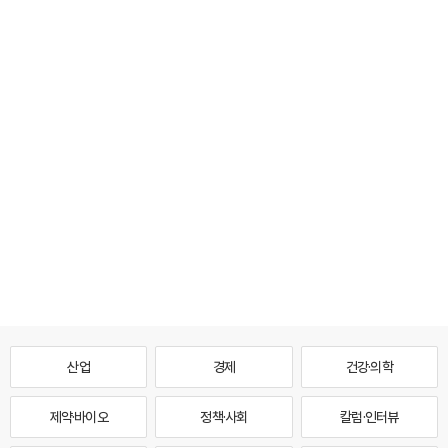
산업
경제
건강·의학
제약·바이오
정책·사회
칼럼·인터뷰