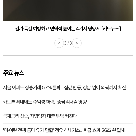
감기·독감 예방하고 면역력 높이는 4가지 영양제 [카드뉴스]
<
3 / 3
>
주요 뉴스
서울 아파트 상승거래 57% 돌파…집값 반등, 강남 넘어 외곽까지 확산
카드론 확대에도 수익성 하락…중금리대출 영향
국채금리 상승, 자영업자 대출 부담 커진다
'미·이란 전쟁 틈타 유가 담합' 정유 4사 기소…파급 효과 26조 원 달해