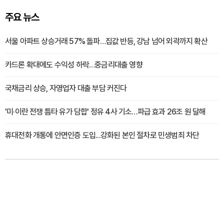
주요 뉴스
서울 아파트 상승거래 57% 돌파…집값 반등, 강남 넘어 외곽까지 확산
카드론 확대에도 수익성 하락…중금리대출 영향
국채금리 상승, 자영업자 대출 부담 커진다
'미·이란 전쟁 틈타 유가 담합' 정유 4사 기소…파급 효과 26조 원 달해
휴대전화 개통에 안면인증 도입...강화된 본인 절차로 민생범죄 차단