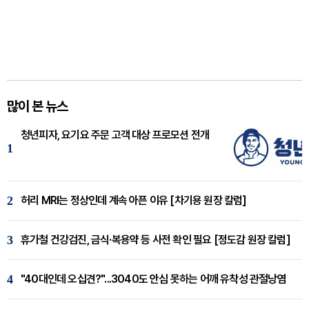
많이 본 뉴스
청년피자, 요기요 주문 고객 대상 프로모션 전개
1
2
허리 MRI는 정상인데 계속 아픈 이유 [차기용 원장 칼럼]
3
휴가철 건강검진, 금식·복용약 등 사전 확인 필요 [정도감 원장 칼럼]
4
"40대인데 오십견?"...3040도 안심 못하는 어깨 유착성 관절낭염