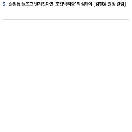
5
손발톱 들뜨고 벗겨진다면 '조갑박리증' 의심해야 [김철윤 원장 칼럼]