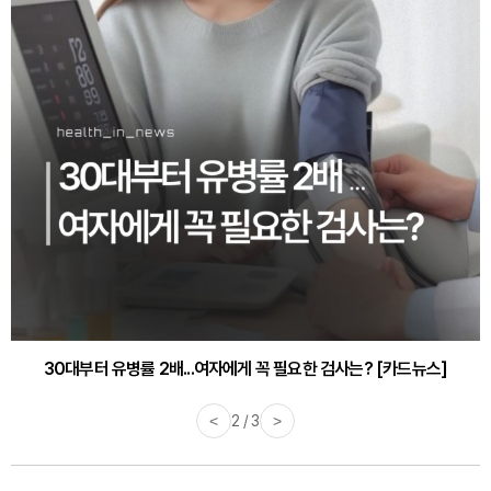
30대부터 유병률 2배...여자에게 꼭 필요한 검사는? [카드뉴스]
감기·독감 예방하고 면역력 높이는 4가지 영양제 [카드뉴스]
<
2 / 3
>