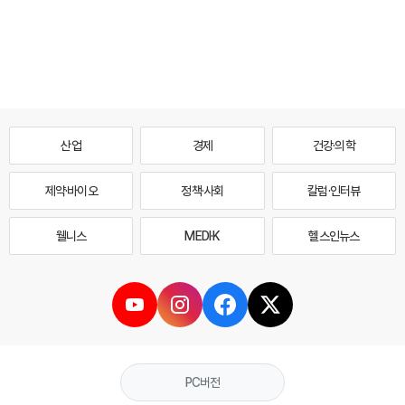
산업
경제
건강·의학
제약·바이오
정책·사회
칼럼·인터뷰
웰니스
MEDI·K
헬스인뉴스
PC버전