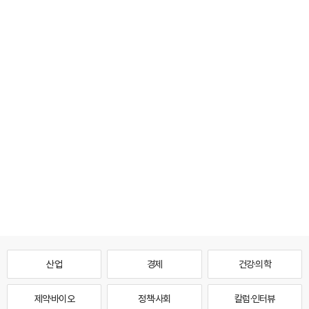
산업
경제
건강·의학
제약·바이오
정책·사회
칼럼·인터뷰