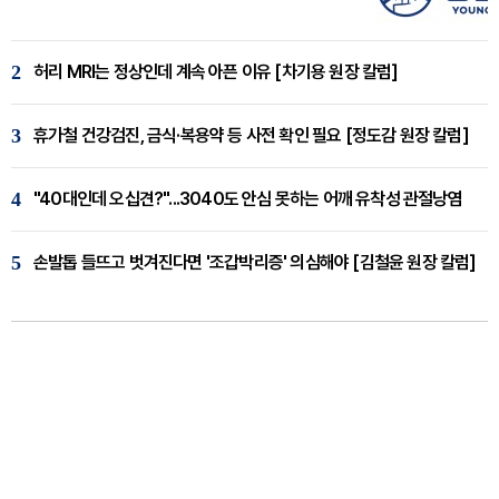
2
허리 MRI는 정상인데 계속 아픈 이유 [차기용 원장 칼럼]
3
휴가철 건강검진, 금식·복용약 등 사전 확인 필요 [정도감 원장 칼럼]
4
"40대인데 오십견?"...3040도 안심 못하는 어깨 유착성 관절낭염
5
손발톱 들뜨고 벗겨진다면 '조갑박리증' 의심해야 [김철윤 원장 칼럼]