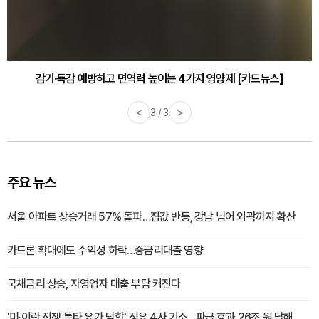
감기·독감 예방하고 면역력 높이는 4가지 영양제 [카드뉴스]
<
3 / 3
>
주요 뉴스
서울 아파트 상승거래 57% 돌파…집값 반등, 강남 넘어 외곽까지 확산
카드론 확대에도 수익성 하락…중금리대출 영향
국채금리 상승, 자영업자 대출 부담 커진다
'미·이란 전쟁 틈타 유가 담합' 정유 4사 기소…파급 효과 26조 원 달해