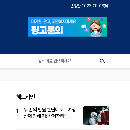
발행일: 2026-08-06(목)
헤드라인
두 번의 법원 판단에도…여성
1
산재 장해 기준 ‘제자리’