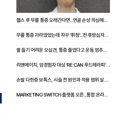
헬스 후 무릎 통증 오래간다면...연골 손상 의심해야 [김상범 원장 칼럼]
무릎 통증 가라앉았는데 자꾸 '휘청'...전·후방십자인대 파열 확인해야 [곽우경 원장 칼럼]
팔 들기 어려운 오십견, 통증 줄었다고 운동 멈추면 안 되는 이유 [이병욱 원장 칼럼]
리엔에이치, 암경험자 대상 ‘RE:CAN 푸드테라피’ 운영
손발 다한증 보톡스, 시술 전 원인과 적용 범위 살펴야 [강윤일 원장 칼럼]
MARKETING SWITCH 플랫폼 오픈...통합 온라인 마케팅 서비스 확대