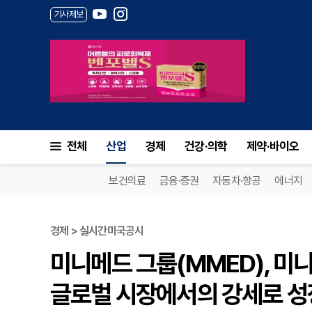
기사제보
전체
산업
경제
건강·의학
제약·바이오
보건의료
금융·증권
자동차·항공
에너지
경제 > 실시간미국공시
미니메드 그룹(MMED), 미니
글로벌 시장에서의 강세로 성