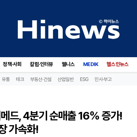
미니메드 그룹(MMED), 미니메드, 4분기 순매출 16% 증가! 글로벌 시장에서의 강세로 성장 가속화!
정책·사회
칼럼·인터뷰
웰니스
MEDIK
헬스인뉴스
유통
테크
부동산·건설
산업일반
ESG
인사·부고
메드, 4분기 순매출 16% 증가!
장 가속화!