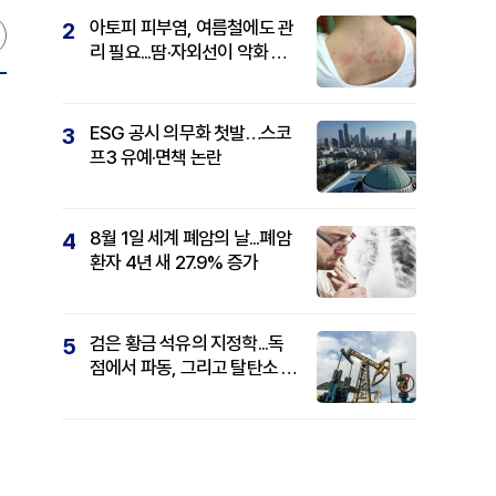
아토피 피부염, 여름철에도 관
2
리 필요...땀·자외선이 악화 요
인
ESG 공시 의무화 첫발…스코
3
프3 유예·면책 논란
8월 1일 세계 폐암의 날...폐암
4
환자 4년 새 27.9% 증가
검은 황금 석유의 지정학...독
5
점에서 파동, 그리고 탈탄소 패
권까지