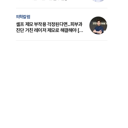
의 원리와 선택 기준 [길건 원장 칼럼]
의학칼럼
셀프 제모 부작용 걱정된다면...피부과
진단 거친 레이저 제모로 해결해야 [변
준석 원장 칼럼]