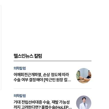
헬스인뉴스 칼럼
의학칼럼
어깨회전근개파열, 손상 정도에 따라
수술 여부 결정해야 [박근민 원장 칼
럼]
의학칼럼
거대 전립선비대증 수술, 재발 가능성
까지 고려한다면? 홀렙수술(HoLEP)