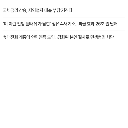
국채금리 상승, 자영업자 대출 부담 커진다
'미·이란 전쟁 틈타 유가 담합' 정유 4사 기소…파급 효과 26조 원 달해
휴대전화 개통에 안면인증 도입...강화된 본인 절차로 민생범죄 차단