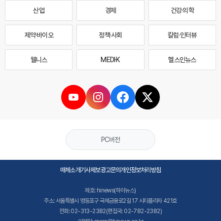
산업
경제
건강·의학
제약·바이오
정책·사회
칼럼·인터뷰
웰니스
MEDI·K
헬스인뉴스
PC버전
매체소개
기사제보
광고문의
개인정보처리방침
제호: hinews(하이뉴스)
주소: 서울특별시 영등포구 국제금융로2길 17 시티플라자 421호
전화: 02-313-2382(편집국: 02-782-2382)