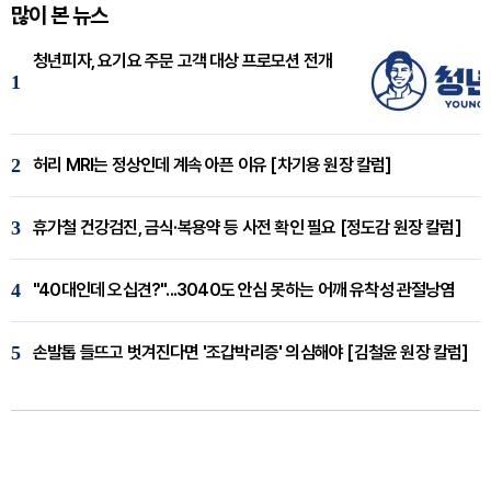
많이 본 뉴스
청년피자, 요기요 주문 고객 대상 프로모션 전개
1
2
허리 MRI는 정상인데 계속 아픈 이유 [차기용 원장 칼럼]
3
휴가철 건강검진, 금식·복용약 등 사전 확인 필요 [정도감 원장 칼럼]
4
"40대인데 오십견?"...3040도 안심 못하는 어깨 유착성 관절낭염
5
손발톱 들뜨고 벗겨진다면 '조갑박리증' 의심해야 [김철윤 원장 칼럼]