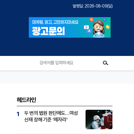
발행일: 2026-08-09(일)
헤드라인
두 번의 법원 판단에도…여성
1
산재 장해 기준 ‘제자리’