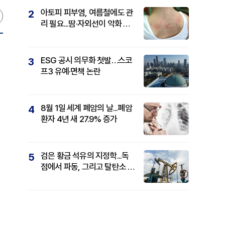
아토피 피부염, 여름철에도 관
2
리 필요...땀·자외선이 악화 요
인
ESG 공시 의무화 첫발…스코
3
프3 유예·면책 논란
8월 1일 세계 폐암의 날...폐암
4
환자 4년 새 27.9% 증가
검은 황금 석유의 지정학...독
5
점에서 파동, 그리고 탈탄소 패
권까지