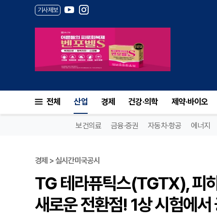
기사제보
전체
산업
경제
건강·의학
제약·바이오
보건의료
금융·증권
자동차·항공
에너지
경제 > 실시간미국공시
TG 테라퓨틱스(TGTX), 피하
새로운 전환점! 1상 시험에서