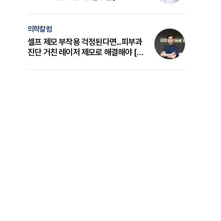
의 원리와 선택 기준 [길건 원장 칼럼]
의학칼럼
셀프 제모 부작용 걱정된다면...피부과
진단 거친 레이저 제모로 해결해야 [변
준석 원장 칼럼]