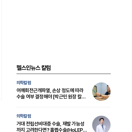
헬스인뉴스 칼럼
의학칼럼
어깨회전근개파열, 손상 정도에 따라
수술 여부 결정해야 [박근민 원장 칼
럼]
의학칼럼
거대 전립선비대증 수술, 재발 가능성
까지 고려한다면? 홀렙수술(HoLEP)