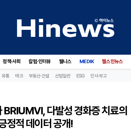
TG 테라퓨틱스(TGTX), 피하 BRIUMVI, 다발성 경화증 치료의 새로운 전환점! 1상 시험에서 긍정적 데이터 공개!
정책·사회
칼럼·인터뷰
웰니스
MEDIK
헬스인뉴스
유통
테크
부동산·건설
산업일반
ESG
인사·부고
 BRIUMVI, 다발성 경화증 치료의
 긍정적 데이터 공개!