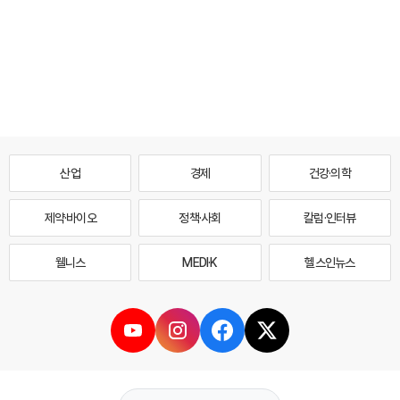
산업
경제
건강·의학
제약·바이오
정책·사회
칼럼·인터뷰
웰니스
MEDI·K
헬스인뉴스