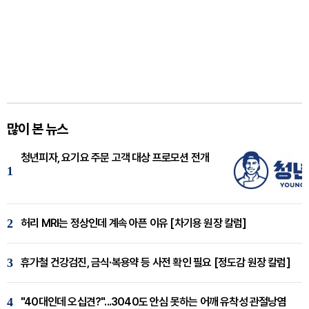
많이 본 뉴스
청년피자, 요기요 주문 고객 대상 프로모션 전개
1
2
허리 MRI는 정상인데 계속 아픈 이유 [차기용 원장 칼럼]
3
휴가철 건강검진, 금식·복용약 등 사전 확인 필요 [정도감 원장 칼럼]
4
"40대인데 오십견?"...3040도 안심 못하는 어깨 유착성 관절낭염