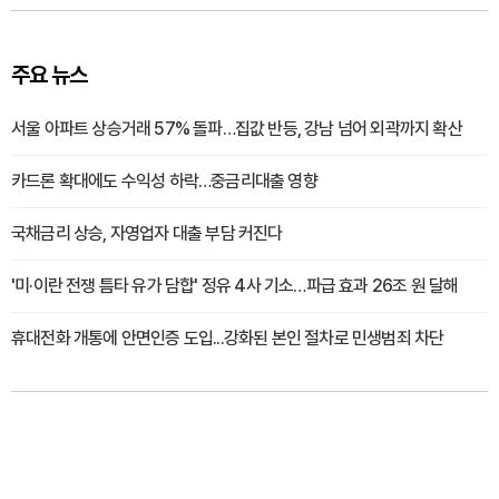
주요 뉴스
서울 아파트 상승거래 57% 돌파…집값 반등, 강남 넘어 외곽까지 확산
카드론 확대에도 수익성 하락…중금리대출 영향
국채금리 상승, 자영업자 대출 부담 커진다
'미·이란 전쟁 틈타 유가 담합' 정유 4사 기소…파급 효과 26조 원 달해
휴대전화 개통에 안면인증 도입...강화된 본인 절차로 민생범죄 차단