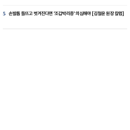
5
손발톱 들뜨고 벗겨진다면 '조갑박리증' 의심해야 [김철윤 원장 칼럼]