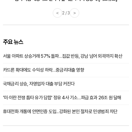
<
3 / 3
>
주요 뉴스
서울 아파트 상승거래 57% 돌파…집값 반등, 강남 넘어 외곽까지 확산
카드론 확대에도 수익성 하락…중금리대출 영향
국채금리 상승, 자영업자 대출 부담 커진다
'미·이란 전쟁 틈타 유가 담합' 정유 4사 기소…파급 효과 26조 원 달해
휴대전화 개통에 안면인증 도입...강화된 본인 절차로 민생범죄 차단