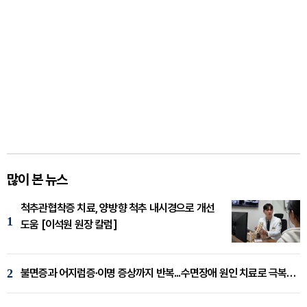
많이 본 뉴스
척추관협착증 치료, 양방향 척추 내시경으로 개선
1
도움 [이석원 원장 칼럼]
2
불면증과 어지럼증·이명 증상까지 반복...수면장애 원인 치료로 극복해야