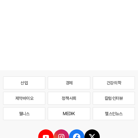
산업
경제
건강·의학
제약·바이오
정책·사회
칼럼·인터뷰
웰니스
MEDI·K
헬스인뉴스