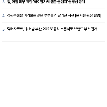
3
킵, 아침 피부 위한 '하이알차저 앰플 클렌저' 솔루션 공개
4
정관수술을 바라보는 젊은 부부들의 달라진 시선 [윤지환 원장 칼럼]
5
닥터자르트, '워터밤 부산 2026' 공식 스폰서로 브랜드 부스 전개