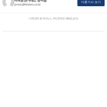
미국증권거래소 공시팀
다른기사 보기
press@hinews.co.kr
<저작권자 © 하이뉴스, 무단전재 및 재배포 금지>