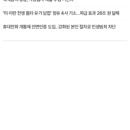
'미·이란 전쟁 틈타 유가 담합' 정유 4사 기소…파급 효과 26조 원 달해
휴대전화 개통에 안면인증 도입...강화된 본인 절차로 민생범죄 차단