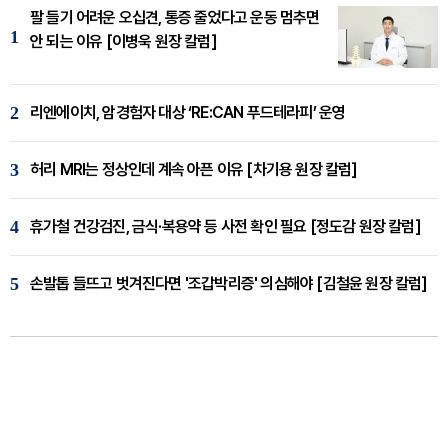
팔 들기 어려운 오십견, 통증 줄었다고 운동 멈추면
1
안 되는 이유 [이병욱 원장 칼럼]
2
리엔에이치, 암경험자 대상 ‘RE:CAN 푸드테라피’ 운영
3
허리 MRI는 정상인데 계속 아픈 이유 [차기용 원장 칼럼]
4
휴가철 건강검진, 금식·복용약 등 사전 확인 필요 [정도감 원장 칼럼]
5
손발톱 들뜨고 벗겨진다면 '조갑박리증' 의심해야 [김철윤 원장 칼럼]