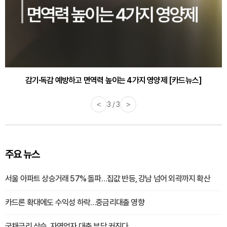
감기·독감 예방하고 면역력 높이는 4가지 영양제 [카드뉴스]
<
3 / 3
>
주요 뉴스
서울 아파트 상승거래 57% 돌파…집값 반등, 강남 넘어 외곽까지 확산
카드론 확대에도 수익성 하락…중금리대출 영향
국채금리 상승, 자영업자 대출 부담 커진다