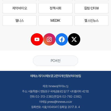
제약·바이오
정책·사회
칼럼·인터뷰
웰니스
MEDI·K
헬스인뉴스
PC버전
매체소개
기사제보
광고문의
개인정보처리방침
제호: hinews(하이뉴스)
주소: 서울특별시 영등포구 국제금융로2길 17 시티플라자 421호
전화: 02-313-2382(편집국: 02-782-2382)
이메일: press@hinews.co.kr
등록번호: 서울,아04641 | 등록일: 2017. 8. 4