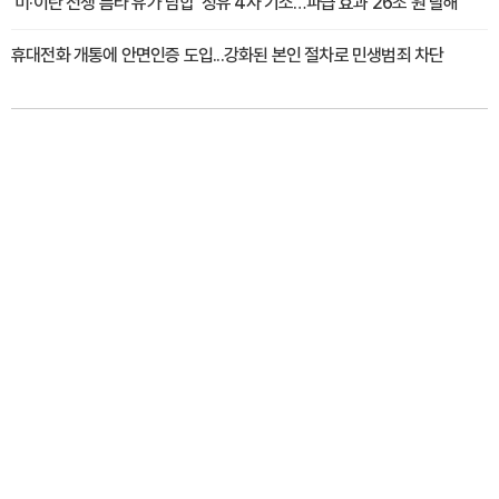
'미·이란 전쟁 틈타 유가 담합' 정유 4사 기소…파급 효과 26조 원 달해
휴대전화 개통에 안면인증 도입...강화된 본인 절차로 민생범죄 차단