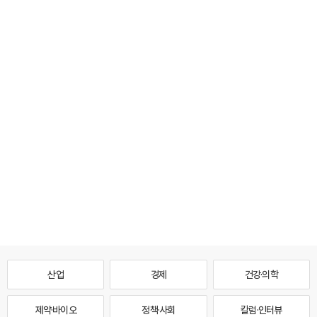
산업
경제
건강·의학
제약·바이오
정책·사회
칼럼·인터뷰