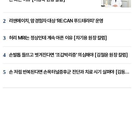
2
리엔에이치, 암경험자 대상 ‘RE:CAN 푸드테라피’ 운영
3
허리 MRI는 정상인데 계속 아픈 이유 [차기용 원장 칼럼]
4
손발톱 들뜨고 벗겨진다면 '조갑박리증' 의심해야 [김철윤 원장 칼럼]
5
손 저림 반복된다면 손목터널증후군 진단과 치료 시기 살펴야 [김동현 원장 칼럼]