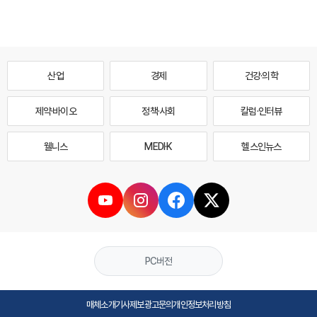
산업
경제
건강·의학
제약·바이오
정책·사회
칼럼·인터뷰
웰니스
MEDI·K
헬스인뉴스
PC버전
매체소개
기사제보
광고문의
개인정보처리방침