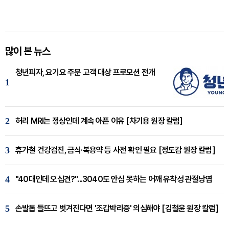
많이 본 뉴스
청년피자, 요기요 주문 고객 대상 프로모션 전개
1
2
허리 MRI는 정상인데 계속 아픈 이유 [차기용 원장 칼럼]
3
휴가철 건강검진, 금식·복용약 등 사전 확인 필요 [정도감 원장 칼럼]
4
"40대인데 오십견?"...3040도 안심 못하는 어깨 유착성 관절낭염
5
손발톱 들뜨고 벗겨진다면 '조갑박리증' 의심해야 [김철윤 원장 칼럼]