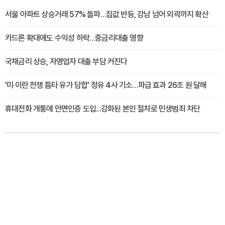
서울 아파트 상승거래 57% 돌파…집값 반등, 강남 넘어 외곽까지 확산
카드론 확대에도 수익성 하락…중금리대출 영향
국채금리 상승, 자영업자 대출 부담 커진다
'미·이란 전쟁 틈타 유가 담합' 정유 4사 기소…파급 효과 26조 원 달해
휴대전화 개통에 안면인증 도입...강화된 본인 절차로 민생범죄 차단