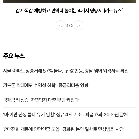
감기·독감 예방하고 면역력 높이는 4가지 영양제 [카드뉴스]
<
3 / 3
>
주요 뉴스
서울 아파트 상승거래 57% 돌파…집값 반등, 강남 넘어 외곽까지 확산
카드론 확대에도 수익성 하락…중금리대출 영향
국채금리 상승, 자영업자 대출 부담 커진다
'미·이란 전쟁 틈타 유가 담합' 정유 4사 기소…파급 효과 26조 원 달해
휴대전화 개통에 안면인증 도입...강화된 본인 절차로 민생범죄 차단