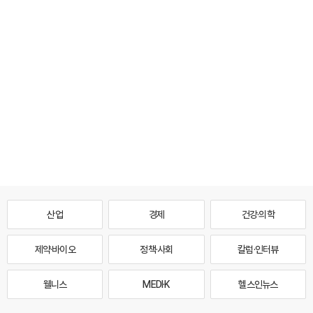
산업
경제
건강·의학
제약·바이오
정책·사회
칼럼·인터뷰
웰니스
MEDI·K
헬스인뉴스