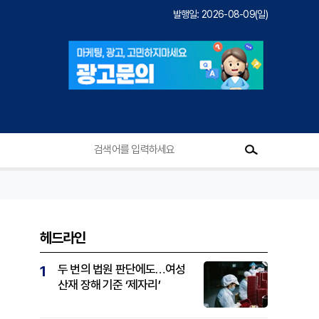
발행일: 2026-08-09(일)
헤드라인
두 번의 법원 판단에도…여성
1
산재 장해 기준 ‘제자리’