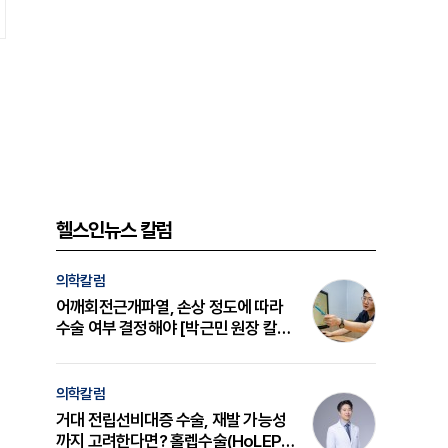
헬스인뉴스 칼럼
의학칼럼
어깨회전근개파열, 손상 정도에 따라
수술 여부 결정해야 [박근민 원장 칼
럼]
의학칼럼
거대 전립선비대증 수술, 재발 가능성
까지 고려한다면? 홀렙수술(HoLEP)