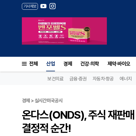
기사제보
전체
산업
경제
건강·의학
제약·바이오
보건의료
금융·증권
자동차·항공
에너지
경제 > 실시간미국공시
온다스(ONDS), 주식 재판
결정적 순간!