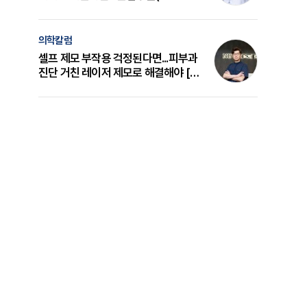
의 원리와 선택 기준 [길건 원장 칼럼]
의학칼럼
셀프 제모 부작용 걱정된다면...피부과
진단 거친 레이저 제모로 해결해야 [변
준석 원장 칼럼]