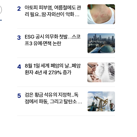
아토피 피부염, 여름철에도 관
2
리 필요...땀·자외선이 악화 요
인
ESG 공시 의무화 첫발…스코
3
프3 유예·면책 논란
8월 1일 세계 폐암의 날...폐암
4
환자 4년 새 27.9% 증가
검은 황금 석유의 지정학...독
5
점에서 파동, 그리고 탈탄소 패
권까지