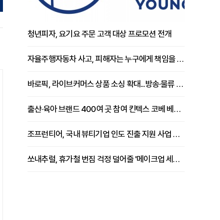
청년피자, 요기요 주문 고객 대상 프로모션 전개
자율주행자동차 사고, 피해자는 누구에게 책임을 물을 수 있을까
바로픽, 라이브커머스 상품 소싱 확대...방송·물류 원스톱 지원 강화
출산·육아 브랜드 400여 곳 참여 킨텍스 코베 베이비페어 개막
조프런티어, 국내 뷰티기업 인도 진출 지원 사업 추진
쏘내추럴, 휴가철 번짐 걱정 덜어줄 '메이크업 세팅 멀티 매직 실러' 제안