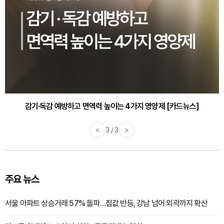
감기·독감 예방하고 면역력 높이는 4가지 영양제 [카드뉴스]
<
3 / 3
>
주요 뉴스
서울 아파트 상승거래 57% 돌파…집값 반등, 강남 넘어 외곽까지 확산