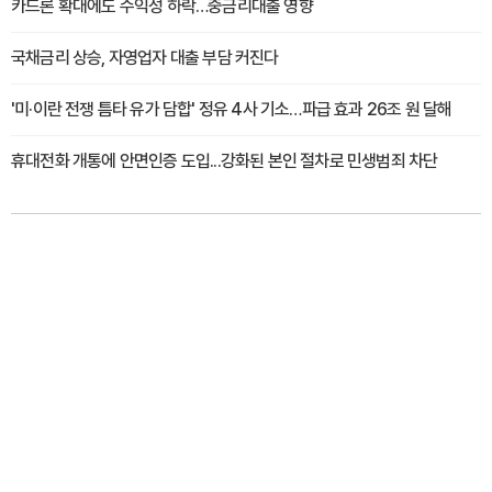
카드론 확대에도 수익성 하락…중금리대출 영향
국채금리 상승, 자영업자 대출 부담 커진다
'미·이란 전쟁 틈타 유가 담합' 정유 4사 기소…파급 효과 26조 원 달해
휴대전화 개통에 안면인증 도입...강화된 본인 절차로 민생범죄 차단