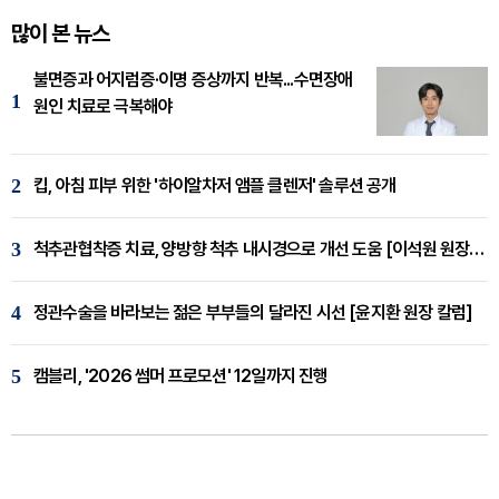
많이 본 뉴스
불면증과 어지럼증·이명 증상까지 반복...수면장애
1
원인 치료로 극복해야
2
킵, 아침 피부 위한 '하이알차저 앰플 클렌저' 솔루션 공개
3
척추관협착증 치료, 양방향 척추 내시경으로 개선 도움 [이석원 원장 칼럼]
4
정관수술을 바라보는 젊은 부부들의 달라진 시선 [윤지환 원장 칼럼]
5
캠블리, '2026 썸머 프로모션' 12일까지 진행