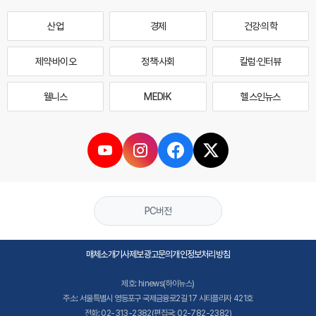
산업
경제
건강·의학
제약·바이오
정책·사회
칼럼·인터뷰
웰니스
MEDI·K
헬스인뉴스
PC버전
매체소개
기사제보
광고문의
개인정보처리방침
제호: hinews(하이뉴스)
주소: 서울특별시 영등포구 국제금융로2길 17 시티플라자 421호
전화: 02-313-2382(편집국: 02-782-2382)