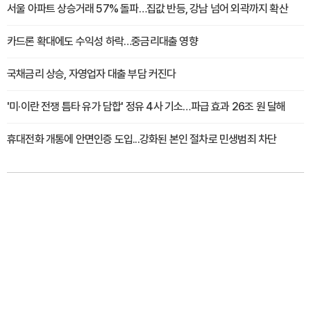
서울 아파트 상승거래 57% 돌파…집값 반등, 강남 넘어 외곽까지 확산
카드론 확대에도 수익성 하락…중금리대출 영향
국채금리 상승, 자영업자 대출 부담 커진다
'미·이란 전쟁 틈타 유가 담합' 정유 4사 기소…파급 효과 26조 원 달해
휴대전화 개통에 안면인증 도입...강화된 본인 절차로 민생범죄 차단