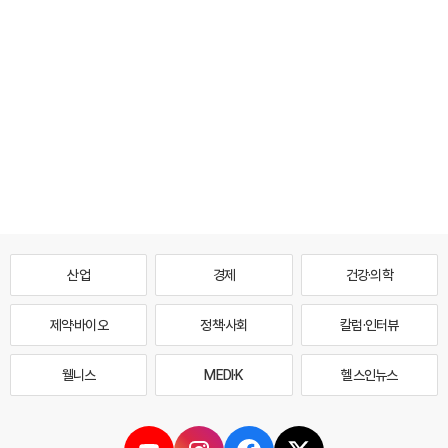
산업
경제
건강·의학
제약·바이오
정책·사회
칼럼·인터뷰
웰니스
MEDI·K
헬스인뉴스