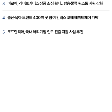
3
바로픽, 라이브커머스 상품 소싱 확대...방송·물류 원스톱 지원 강화
4
출산·육아 브랜드 400여 곳 참여 킨텍스 코베 베이비페어 개막
5
조프런티어, 국내 뷰티기업 인도 진출 지원 사업 추진