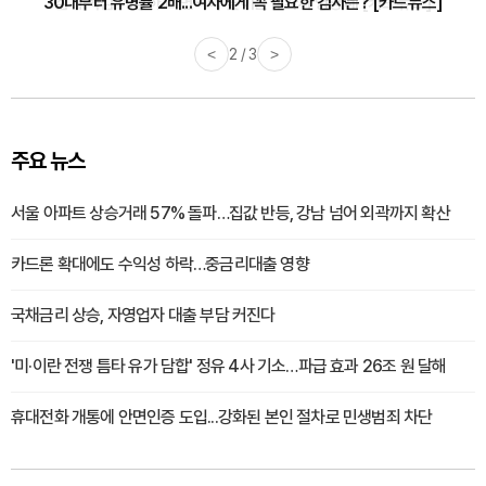
감기·독감 예방하고 면역력 높이는 4가지 영양제 [카드뉴스]
<
3 / 3
>
주요 뉴스
서울 아파트 상승거래 57% 돌파…집값 반등, 강남 넘어 외곽까지 확산
카드론 확대에도 수익성 하락…중금리대출 영향
국채금리 상승, 자영업자 대출 부담 커진다
'미·이란 전쟁 틈타 유가 담합' 정유 4사 기소…파급 효과 26조 원 달해
휴대전화 개통에 안면인증 도입...강화된 본인 절차로 민생범죄 차단