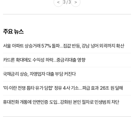
<
3 / 3
>
주요 뉴스
서울 아파트 상승거래 57% 돌파…집값 반등, 강남 넘어 외곽까지 확산
카드론 확대에도 수익성 하락…중금리대출 영향
국채금리 상승, 자영업자 대출 부담 커진다
'미·이란 전쟁 틈타 유가 담합' 정유 4사 기소…파급 효과 26조 원 달해
휴대전화 개통에 안면인증 도입...강화된 본인 절차로 민생범죄 차단