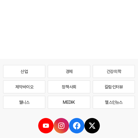
산업
경제
건강·의학
제약·바이오
정책·사회
칼럼·인터뷰
웰니스
MEDI·K
헬스인뉴스