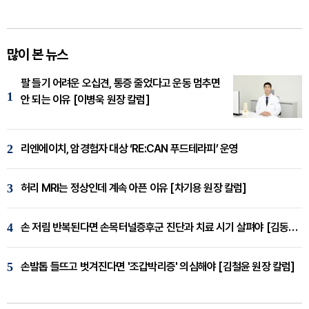
많이 본 뉴스
팔 들기 어려운 오십견, 통증 줄었다고 운동 멈추면
1
안 되는 이유 [이병욱 원장 칼럼]
2
리엔에이치, 암경험자 대상 ‘RE:CAN 푸드테라피’ 운영
3
허리 MRI는 정상인데 계속 아픈 이유 [차기용 원장 칼럼]
4
손 저림 반복된다면 손목터널증후군 진단과 치료 시기 살펴야 [김동현 원장 칼럼]
5
손발톱 들뜨고 벗겨진다면 '조갑박리증' 의심해야 [김철윤 원장 칼럼]