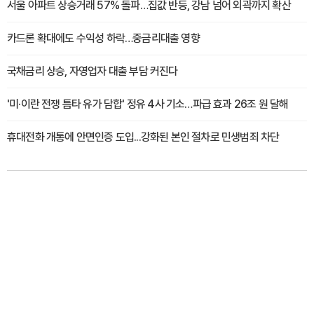
서울 아파트 상승거래 57% 돌파…집값 반등, 강남 넘어 외곽까지 확산
카드론 확대에도 수익성 하락…중금리대출 영향
국채금리 상승, 자영업자 대출 부담 커진다
'미·이란 전쟁 틈타 유가 담합' 정유 4사 기소…파급 효과 26조 원 달해
휴대전화 개통에 안면인증 도입...강화된 본인 절차로 민생범죄 차단