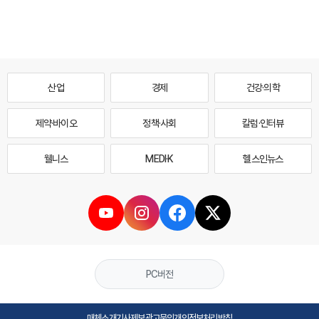
산업
경제
건강·의학
제약·바이오
정책·사회
칼럼·인터뷰
웰니스
MEDI·K
헬스인뉴스
PC버전
매체소개
기사제보
광고문의
개인정보처리방침