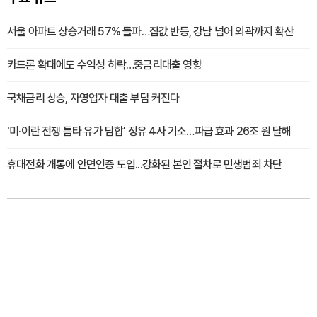
서울 아파트 상승거래 57% 돌파…집값 반등, 강남 넘어 외곽까지 확산
카드론 확대에도 수익성 하락…중금리대출 영향
국채금리 상승, 자영업자 대출 부담 커진다
'미·이란 전쟁 틈타 유가 담합' 정유 4사 기소…파급 효과 26조 원 달해
휴대전화 개통에 안면인증 도입...강화된 본인 절차로 민생범죄 차단