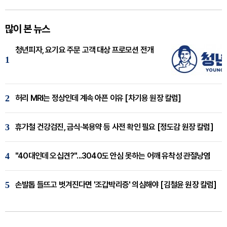
많이 본 뉴스
청년피자, 요기요 주문 고객 대상 프로모션 전개
1
2
허리 MRI는 정상인데 계속 아픈 이유 [차기용 원장 칼럼]
3
휴가철 건강검진, 금식·복용약 등 사전 확인 필요 [정도감 원장 칼럼]
4
"40대인데 오십견?"...3040도 안심 못하는 어깨 유착성 관절낭염
5
손발톱 들뜨고 벗겨진다면 '조갑박리증' 의심해야 [김철윤 원장 칼럼]