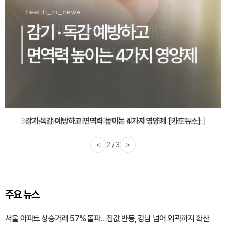
감기·독감 예방하고 면역력 높이는 4가지 영양제 [카드뉴스]
<
3 / 3
>
주요 뉴스
서울 아파트 상승거래 57% 돌파…집값 반등, 강남 넘어 외곽까지 확산