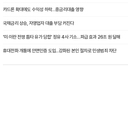
카드론 확대에도 수익성 하락…중금리대출 영향
국채금리 상승, 자영업자 대출 부담 커진다
'미·이란 전쟁 틈타 유가 담합' 정유 4사 기소…파급 효과 26조 원 달해
휴대전화 개통에 안면인증 도입...강화된 본인 절차로 민생범죄 차단