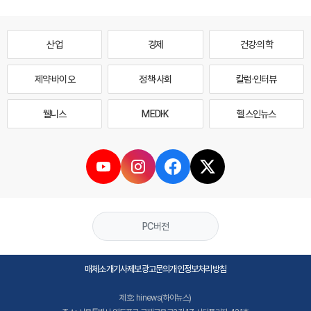
산업
경제
건강·의학
제약·바이오
정책·사회
칼럼·인터뷰
웰니스
MEDI·K
헬스인뉴스
PC버전
매체소개
기사제보
광고문의
개인정보처리방침
제호: hinews(하이뉴스)