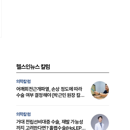
헬스인뉴스 칼럼
의학칼럼
어깨회전근개파열, 손상 정도에 따라
수술 여부 결정해야 [박근민 원장 칼
럼]
의학칼럼
거대 전립선비대증 수술, 재발 가능성
까지 고려한다면? 홀렙수술(HoLEP)