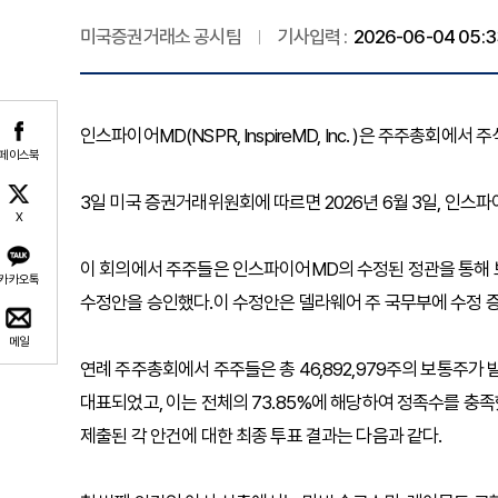
미국증권거래소 공시팀
기사입력 :
2026-06-04 05:3
인스파이어MD(NSPR, InspireMD, Inc. )은 주주총회에서
페이스북
3일 미국 증권거래위원회에 따르면 2026년 6월 3일, 인스
X
이 회의에서 주주들은 인스파이어MD의 수정된 정관을 통해 보통
카카오톡
수정안을 승인했다.이 수정안은 델라웨어 주 국무부에 수정 
메일
연례 주주총회에서 주주들은 총 46,892,979주의 보통주가 발
대표되었고, 이는 전체의 73.85%에 해당하여 정족수를 충
제출된 각 안건에 대한 최종 투표 결과는 다음과 같다.