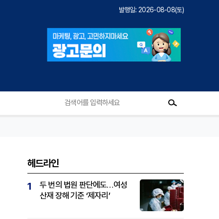
발행일: 2026-08-08(토)
헤드라인
두 번의 법원 판단에도…여성
1
산재 장해 기준 ‘제자리’