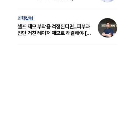
의 원리와 선택 기준 [길건 원장 칼럼]
의학칼럼
셀프 제모 부작용 걱정된다면...피부과
진단 거친 레이저 제모로 해결해야 [변
준석 원장 칼럼]