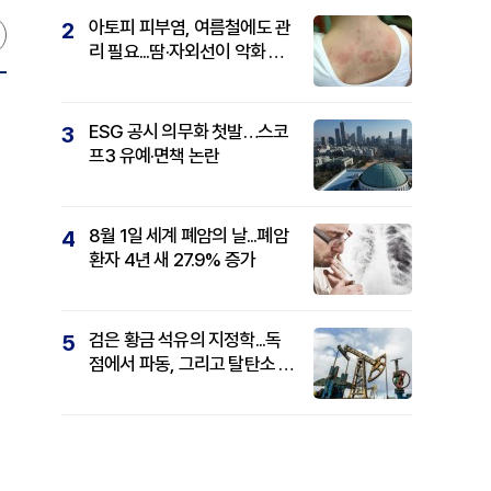
아토피 피부염, 여름철에도 관
2
리 필요...땀·자외선이 악화 요
인
ESG 공시 의무화 첫발…스코
3
프3 유예·면책 논란
8월 1일 세계 폐암의 날...폐암
4
환자 4년 새 27.9% 증가
검은 황금 석유의 지정학...독
5
점에서 파동, 그리고 탈탄소 패
권까지