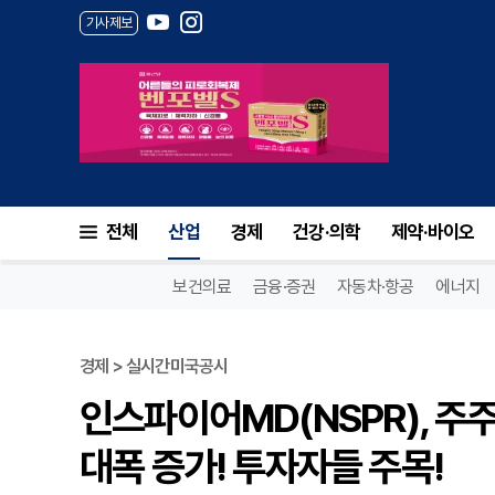
기사제보
전체
산업
경제
건강·의학
제약·바이오
보건의료
금융·증권
자동차·항공
에너지
경제 > 실시간미국공시
인스파이어MD(NSPR), 주
대폭 증가! 투자자들 주목!