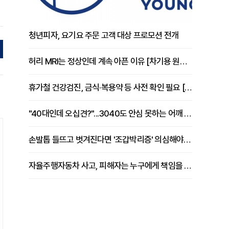
청년피자, 요기요 주문 고객 대상 프로모션 전개
허리 MRI는 정상인데 계속 아픈 이유 [차기용 원장 칼럼]
휴가철 건강검진, 금식·복용약 등 사전 확인 필요 [정도감 원장 칼럼]
"40대인데 오십견?"...3040도 안심 못하는 어깨 유착성 관절낭염
손발톱 들뜨고 벗겨진다면 '조갑박리증' 의심해야 [김철윤 원장 칼럼]
자율주행자동차 사고, 피해자는 누구에게 책임을 물을 수 있을까