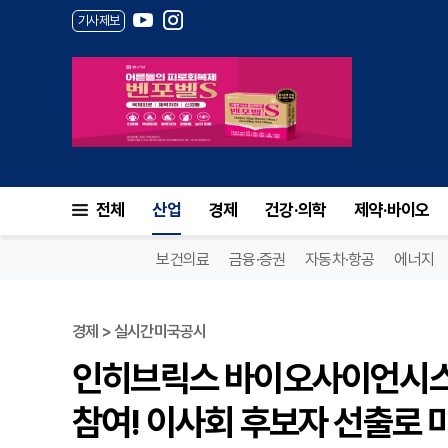
기사제보
전체
산업
경제
건강·의학
제약·바이오
보건의료
금융·증권
자동차·항공
에너지
경제 > 실시간미국공시
인히브릭스 바이오사이언시스(
참여! 이사회 후보자 선출로 