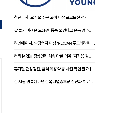
청년피자, 요기요 주문 고객 대상 프로모션 전개
팔 들기 어려운 오십견, 통증 줄었다고 운동 멈추면 안 되는 이유 [이병욱 원장 칼럼]
리엔에이치, 암경험자 대상 ‘RE:CAN 푸드테라피’ 운영
허리 MRI는 정상인데 계속 아픈 이유 [차기용 원장 칼럼]
휴가철 건강검진, 금식·복용약 등 사전 확인 필요 [정도감 원장 칼럼]
손 저림 반복된다면 손목터널증후군 진단과 치료 시기 살펴야 [김동현 원장 칼럼]