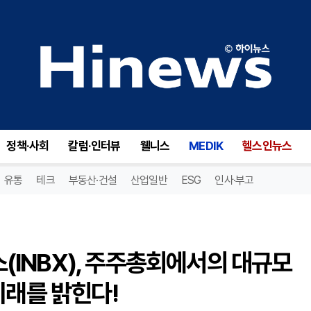
인히브릭스 바이오사이언시스(INBX), 주주총회에서의 대규모 참여! 이사회 후보자 선출로 미래를 밝힌다!
정책·사회
칼럼·인터뷰
웰니스
MEDIK
헬스인뉴스
유통
테크
부동산·건설
산업일반
ESG
인사·부고
INBX), 주주총회에서의 대규모
미래를 밝힌다!