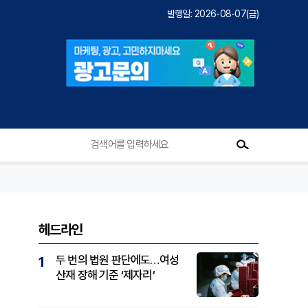
발행일: 2026-08-07(금)
헤드라인
두 번의 법원 판단에도…여성
1
산재 장해 기준 ‘제자리’