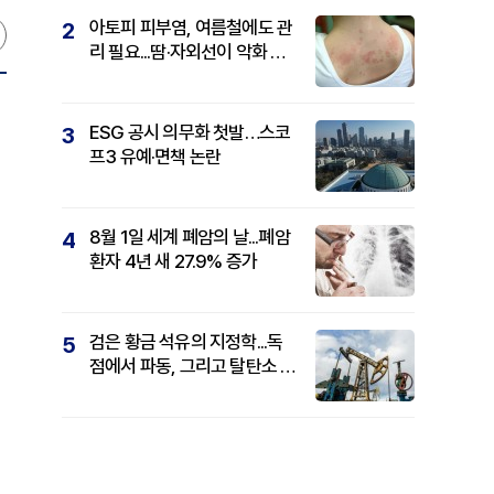
아토피 피부염, 여름철에도 관
2
리 필요...땀·자외선이 악화 요
인
ESG 공시 의무화 첫발…스코
3
프3 유예·면책 논란
8월 1일 세계 폐암의 날...폐암
4
환자 4년 새 27.9% 증가
검은 황금 석유의 지정학...독
5
점에서 파동, 그리고 탈탄소 패
권까지