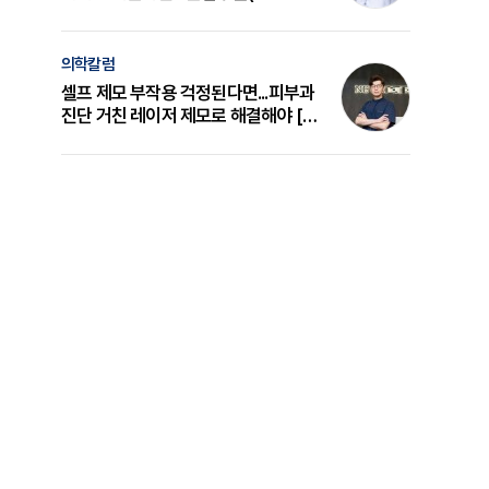
의 원리와 선택 기준 [길건 원장 칼럼]
의학칼럼
셀프 제모 부작용 걱정된다면...피부과
진단 거친 레이저 제모로 해결해야 [변
준석 원장 칼럼]