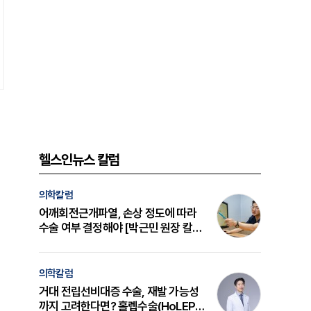
헬스인뉴스 칼럼
의학칼럼
어깨회전근개파열, 손상 정도에 따라
수술 여부 결정해야 [박근민 원장 칼
럼]
의학칼럼
거대 전립선비대증 수술, 재발 가능성
까지 고려한다면? 홀렙수술(HoLEP)