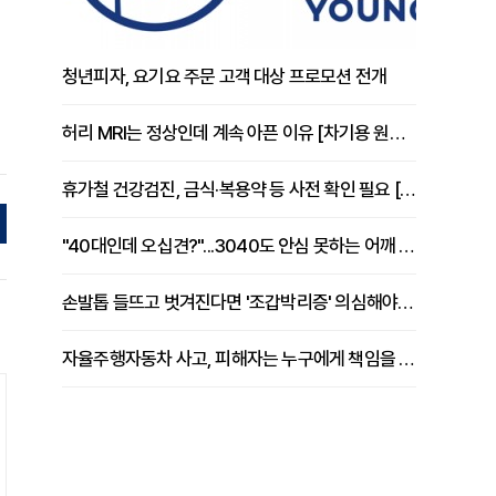
청년피자, 요기요 주문 고객 대상 프로모션 전개
허리 MRI는 정상인데 계속 아픈 이유 [차기용 원장 칼럼]
휴가철 건강검진, 금식·복용약 등 사전 확인 필요 [정도감 원장 칼럼]
"40대인데 오십견?"...3040도 안심 못하는 어깨 유착성 관절낭염
손발톱 들뜨고 벗겨진다면 '조갑박리증' 의심해야 [김철윤 원장 칼럼]
자율주행자동차 사고, 피해자는 누구에게 책임을 물을 수 있을까