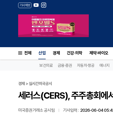
기사제보
세러스(CERS), 주주총회에서
전체
산업
경제
건강·의학
제약·바이오
보건의료
금융·증권
자동차·항공
에너지
경제 > 실시간미국공시
세러스(CERS), 주주총회에
미국증권거래소 공시팀
기사입력 :
2026-06-04 05:4