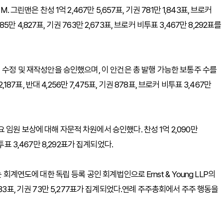
그린맨은 찬성 1억 2,467만 5,657표, 기권 781만 1,843표, 브로커
5만 4,827표, 기권 763만 2,673표, 브로커 비투표 3,467만 8,292표를
 수정 및 재작성안을 승인했으며, 이 안건은 총 발행 가능한 보통주 수를
187표, 반대 4,256만 7,475표, 기권 878표, 브로커 비투표 3,467만
임원 보상에 대해 자문적 차원에서 승인했다. 찬성 1억 2,090만
 비투표 3,467만 8,292표가 집계되었다.
회계연도에 대한 독립 등록 공인 회계법인으로 Ernst & Young LLP의
 3,933표, 기권 73만 5,277표가 집계되었다.연례 주주총회에서 주주 행동을