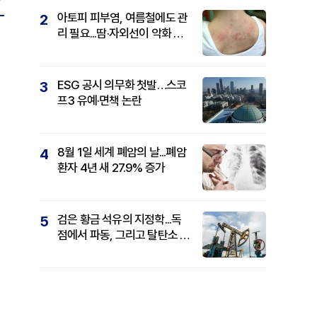
아토피 피부염, 여름철에도 관
2
리 필요...땀·자외선이 악화 요
인
ESG 공시 의무화 첫발…스코
3
프3 유예·면책 논란
8월 1일 세계 폐암의 날...폐암
4
환자 4년 새 27.9% 증가
검은 황금 석유의 지정학...독
5
점에서 파동, 그리고 탈탄소 패
권까지