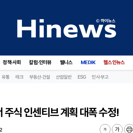
 주식 인센티브 계획 대폭 수정!
정책·사회
칼럼·인터뷰
웰니스
MEDIK
헬스인뉴스
유통
테크
부동산·건설
산업일반
ESG
인사·부고
서 주식 인센티브 계획 대폭 수정!
2