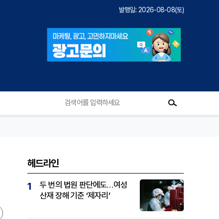
발행일: 2026-08-08(토)
헤드라인
두 번의 법원 판단에도…여성
1
산재 장해 기준 ‘제자리’