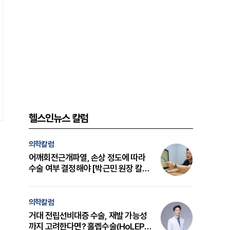
헬스인뉴스 칼럼
의학칼럼
어깨회전근개파열, 손상 정도에 따라
수술 여부 결정해야 [박근민 원장 칼
럼]
의학칼럼
거대 전립선비대증 수술, 재발 가능성
까지 고려한다면? 홀렙수술(HoLEP)