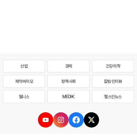
산업
경제
건강·의학
제약·바이오
정책·사회
칼럼·인터뷰
웰니스
MEDI·K
헬스인뉴스