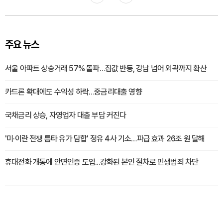
주요 뉴스
서울 아파트 상승거래 57% 돌파…집값 반등, 강남 넘어 외곽까지 확산
카드론 확대에도 수익성 하락…중금리대출 영향
국채금리 상승, 자영업자 대출 부담 커진다
'미·이란 전쟁 틈타 유가 담합' 정유 4사 기소…파급 효과 26조 원 달해
휴대전화 개통에 안면인증 도입...강화된 본인 절차로 민생범죄 차단