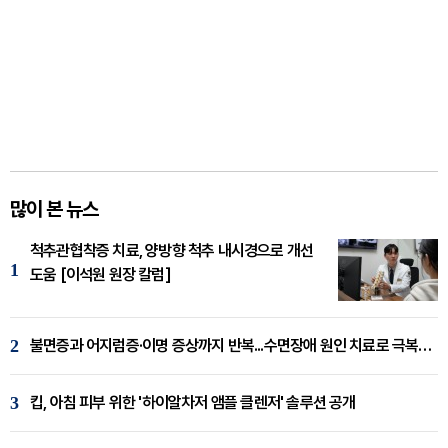
많이 본 뉴스
척추관협착증 치료, 양방향 척추 내시경으로 개선
1
도움 [이석원 원장 칼럼]
2
불면증과 어지럼증·이명 증상까지 반복...수면장애 원인 치료로 극복해야
3
킵, 아침 피부 위한 '하이알차저 앰플 클렌저' 솔루션 공개