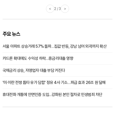
<
3 / 3
>
주요 뉴스
서울 아파트 상승거래 57% 돌파…집값 반등, 강남 넘어 외곽까지 확산
카드론 확대에도 수익성 하락…중금리대출 영향
국채금리 상승, 자영업자 대출 부담 커진다
'미·이란 전쟁 틈타 유가 담합' 정유 4사 기소…파급 효과 26조 원 달해
휴대전화 개통에 안면인증 도입...강화된 본인 절차로 민생범죄 차단