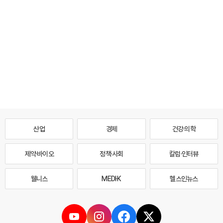
산업
경제
건강·의학
제약·바이오
정책·사회
칼럼·인터뷰
웰니스
MEDI·K
헬스인뉴스