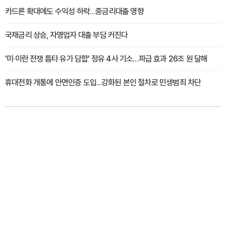
카드론 확대에도 수익성 하락…중금리대출 영향
국채금리 상승, 자영업자 대출 부담 커진다
'미·이란 전쟁 틈타 유가 담합' 정유 4사 기소…파급 효과 26조 원 달해
휴대전화 개통에 안면인증 도입...강화된 본인 절차로 민생범죄 차단