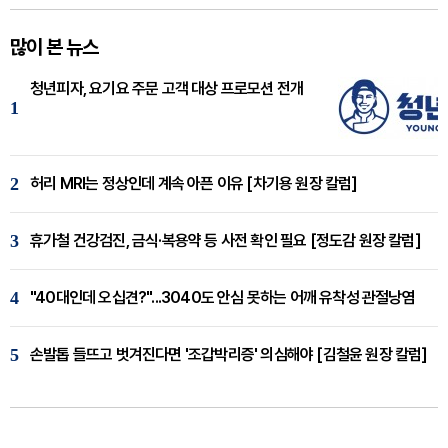
많이 본 뉴스
청년피자, 요기요 주문 고객 대상 프로모션 전개
1
2
허리 MRI는 정상인데 계속 아픈 이유 [차기용 원장 칼럼]
3
휴가철 건강검진, 금식·복용약 등 사전 확인 필요 [정도감 원장 칼럼]
4
"40대인데 오십견?"...3040도 안심 못하는 어깨 유착성 관절낭염
5
손발톱 들뜨고 벗겨진다면 '조갑박리증' 의심해야 [김철윤 원장 칼럼]