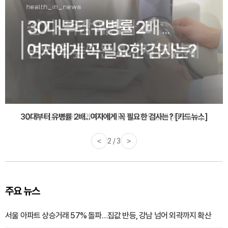
감기·독감 예방하고 면역력 높이는 4가지 영양제 [카드뉴스]
<
3 / 3
>
주요 뉴스
서울 아파트 상승거래 57% 돌파…집값 반등, 강남 넘어 외곽까지 확산