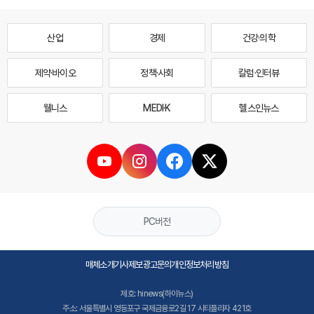
산업
경제
건강·의학
제약·바이오
정책·사회
칼럼·인터뷰
웰니스
MEDI·K
헬스인뉴스
PC버전
매체소개
기사제보
광고문의
개인정보처리방침
제호: hinews(하이뉴스)
주소: 서울특별시 영등포구 국제금융로2길 17 시티플라자 421호