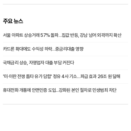
주요 뉴스
서울 아파트 상승거래 57% 돌파…집값 반등, 강남 넘어 외곽까지 확산
카드론 확대에도 수익성 하락…중금리대출 영향
국채금리 상승, 자영업자 대출 부담 커진다
'미·이란 전쟁 틈타 유가 담합' 정유 4사 기소…파급 효과 26조 원 달해
휴대전화 개통에 안면인증 도입...강화된 본인 절차로 민생범죄 차단