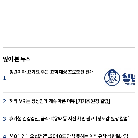
많이 본 뉴스
청년피자, 요기요 주문 고객 대상 프로모션 전개
1
2
허리 MRI는 정상인데 계속 아픈 이유 [차기용 원장 칼럼]
3
휴가철 건강검진, 금식·복용약 등 사전 확인 필요 [정도감 원장 칼럼]
4
"40대인데 오십견?"...3040도 안심 못하는 어깨 유착성 관절낭염