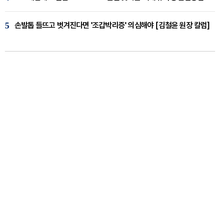
5
손발톱 들뜨고 벗겨진다면 '조갑박리증' 의심해야 [김철윤 원장 칼럼]