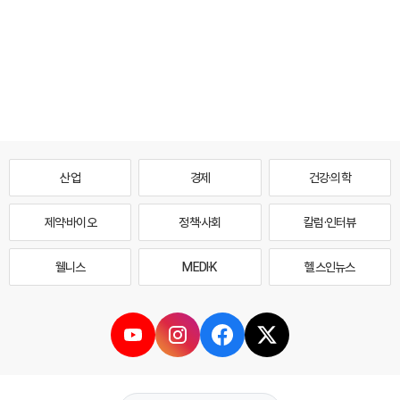
산업
경제
건강·의학
제약·바이오
정책·사회
칼럼·인터뷰
웰니스
MEDI·K
헬스인뉴스