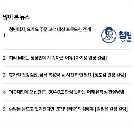
많이 본 뉴스
청년피자, 요기요 주문 고객 대상 프로모션 전개
1
2
허리 MRI는 정상인데 계속 아픈 이유 [차기용 원장 칼럼]
3
휴가철 건강검진, 금식·복용약 등 사전 확인 필요 [정도감 원장 칼럼]
4
"40대인데 오십견?"...3040도 안심 못하는 어깨 유착성 관절낭염
5
손발톱 들뜨고 벗겨진다면 '조갑박리증' 의심해야 [김철윤 원장 칼럼]