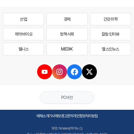
산업
경제
건강·의학
제약·바이오
정책·사회
칼럼·인터뷰
웰니스
MEDI·K
헬스인뉴스
PC버전
매체소개
기사제보
광고문의
개인정보처리방침
제호: hinews(하이뉴스)