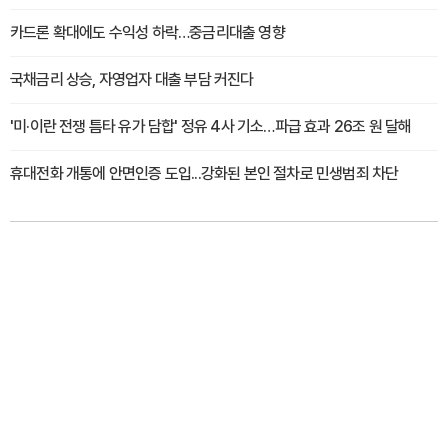
카드론 확대에도 수익성 하락…중금리대출 영향
국채금리 상승, 자영업자 대출 부담 커진다
'미·이란 전쟁 틈타 유가 담합' 정유 4사 기소…파급 효과 26조 원 달해
휴대전화 개통에 안면인증 도입...강화된 본인 절차로 민생범죄 차단