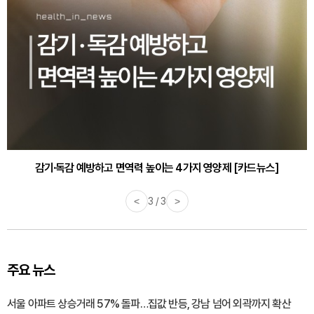
감기·독감 예방하고 면역력 높이는 4가지 영양제 [카드뉴스]
<
3 / 3
>
주요 뉴스
서울 아파트 상승거래 57% 돌파…집값 반등, 강남 넘어 외곽까지 확산