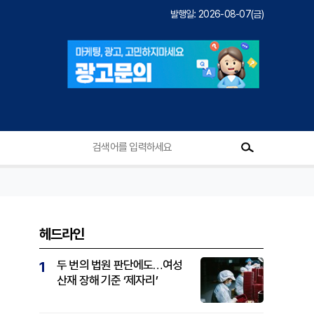
발행일: 2026-08-07(금)
헤드라인
두 번의 법원 판단에도…여성
1
산재 장해 기준 ‘제자리’