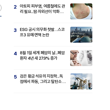
아토피 피부염, 여름철에도 관
2
리 필요...땀·자외선이 악화 요
인
ESG 공시 의무화 첫발…스코
3
프3 유예·면책 논란
8월 1일 세계 폐암의 날...폐암
4
환자 4년 새 27.9% 증가
검은 황금 석유의 지정학...독
5
,
점에서 파동, 그리고 탈탄소 패
권까지