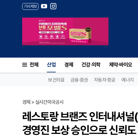
기사제보
전체
산업
경제
건강·의학
제약·바이오
보건의료
금융·증권
자동차·항공
에너지
경제 > 실시간미국공시
레스토랑 브랜즈 인터내셔널(Q
경영진 보상 승인으로 신뢰도 