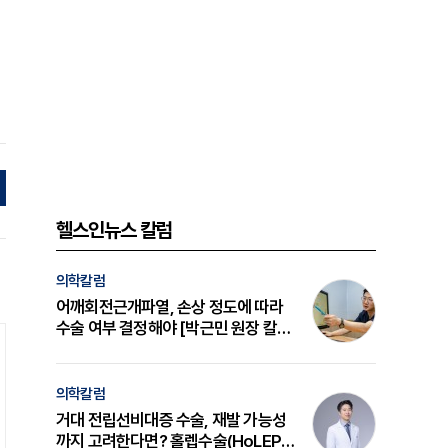
헬스인뉴스 칼럼
의학칼럼
어깨회전근개파열, 손상 정도에 따라
수술 여부 결정해야 [박근민 원장 칼
럼]
의학칼럼
거대 전립선비대증 수술, 재발 가능성
까지 고려한다면? 홀렙수술(HoLEP)