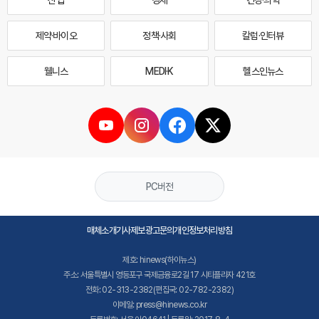
산업
경제
건강·의학
제약·바이오
정책·사회
칼럼·인터뷰
웰니스
MEDI·K
헬스인뉴스
PC버전
매체소개
기사제보
광고문의
개인정보처리방침
제호: hinews(하이뉴스)
주소: 서울특별시 영등포구 국제금융로2길 17 시티플라자 421호
전화: 02-313-2382(편집국: 02-782-2382)
이메일: press@hinews.co.kr