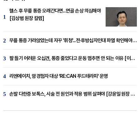
헬스 후 무릎 통증 오래간다면...연골 손상 의심해야
1
[김상범 원장 칼럼]
2
무릎 통증 가라앉았는데 자꾸 '휘청'...전·후방십자인대 파열 확인해야 [곽우경 원장 칼럼]
3
팔 들기 어려운 오십견, 통증 줄었다고 운동 멈추면 안 되는 이유 [이병욱 원장 칼럼]
4
리엔에이치, 암경험자 대상 ‘RE:CAN 푸드테라피’ 운영
5
손발 다한증 보톡스, 시술 전 원인과 적용 범위 살펴야 [강윤일 원장 칼럼]