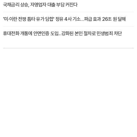
국채금리 상승, 자영업자 대출 부담 커진다
'미·이란 전쟁 틈타 유가 담합' 정유 4사 기소…파급 효과 26조 원 달해
휴대전화 개통에 안면인증 도입...강화된 본인 절차로 민생범죄 차단