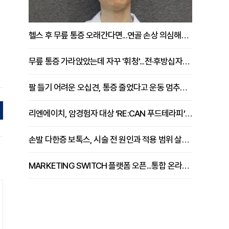
헬스 후 무릎 통증 오래간다면...연골 손상 의심해야 [김상범 원장 칼럼]
무릎 통증 가라앉았는데 자꾸 '휘청'...전·후방십자인대 파열 확인해야 [곽우경 원장 칼럼]
팔 들기 어려운 오십견, 통증 줄었다고 운동 멈추면 안 되는 이유 [이병욱 원장 칼럼]
리엔에이치, 암경험자 대상 ‘RE:CAN 푸드테라피’ 운영
손발 다한증 보톡스, 시술 전 원인과 적용 범위 살펴야 [강윤일 원장 칼럼]
MARKETING SWITCH 플랫폼 오픈...통합 온라인 마케팅 서비스 확대