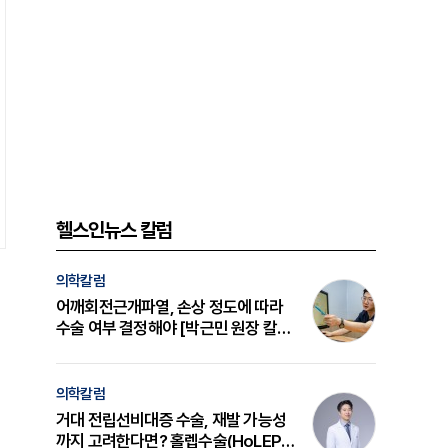
헬스인뉴스 칼럼
의학칼럼
어깨회전근개파열, 손상 정도에 따라
수술 여부 결정해야 [박근민 원장 칼
럼]
의학칼럼
거대 전립선비대증 수술, 재발 가능성
까지 고려한다면? 홀렙수술(HoLEP)