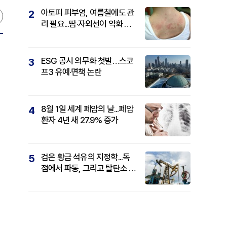
아토피 피부염, 여름철에도 관
2
리 필요...땀·자외선이 악화 요
인
ESG 공시 의무화 첫발…스코
3
프3 유예·면책 논란
8월 1일 세계 폐암의 날...폐암
4
환자 4년 새 27.9% 증가
검은 황금 석유의 지정학...독
5
점에서 파동, 그리고 탈탄소 패
권까지