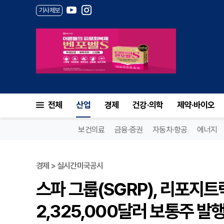
기사제보
전체
산업
경제
건강·의학
제약·바이오
보건의료
금융·증권
자동차·항공
에너지
경제 > 실시간미국공시
스파 그룹(SGRP), 리포지
2,325,000달러 보통주 발행