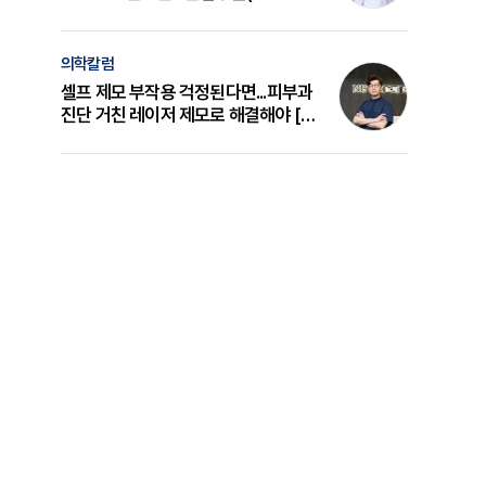
의 원리와 선택 기준 [길건 원장 칼럼]
의학칼럼
셀프 제모 부작용 걱정된다면...피부과
진단 거친 레이저 제모로 해결해야 [변
준석 원장 칼럼]