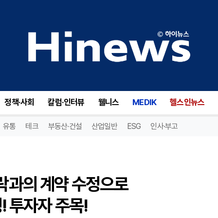
스파 그룹(SGRP), 리포지트락과의 계약 수정으로 2,325,000달러 보통주 발행! 투자자 주목!
정책·사회
칼럼·인터뷰
웰니스
MEDIK
헬스인뉴스
유통
테크
부동산·건설
산업일반
ESG
인사·부고
트락과의 계약 수정으로
! 투자자 주목!