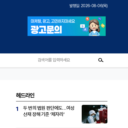
발행일: 2026-08-06(목)
헤드라인
두 번의 법원 판단에도…여성
1
산재 장해 기준 ‘제자리’