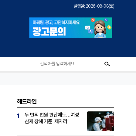
발행일: 2026-08-08(토)
헤드라인
두 번의 법원 판단에도…여성
1
산재 장해 기준 ‘제자리’