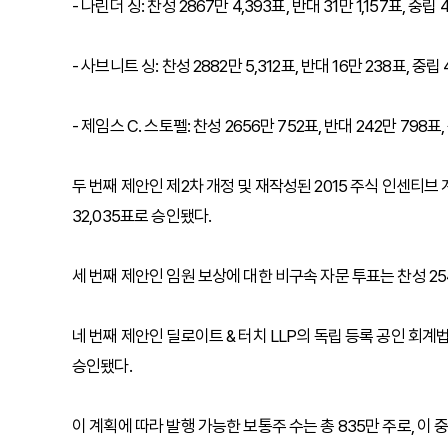
- 나린더 싱: 찬성 2867만 4,393표, 반대 31만 1,157표, 중립 
- 사브니트 싱: 찬성 2882만 5,312표, 반대 16만 238표, 중립 
- 제임스 C. 스토펠: 찬성 2656만 752표, 반대 242만 798표, 
두 번째 제안인 제2차 개정 및 재작성된 2015 주식 인센티브 계획
32,035표로 승인됐다.
세 번째 제안인 임원 보상에 대한 비구속 자문 투표는 찬성 2542만
네 번째 제안인 딜로이트 & 터치 LLP의 독립 등록 공인 회계법인으
승인됐다.
이 계획에 따라 발행 가능한 보통주 수는 총 835만 주로, 이 