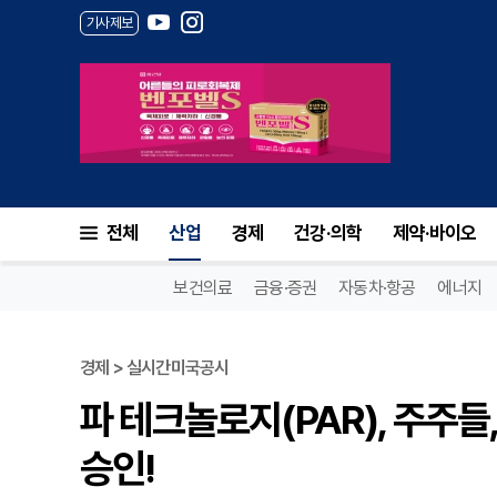
기사제보
파 테크놀로지(PAR), 주주들,
전체
산업
경제
건강·의학
제약·바이오
보건의료
금융·증권
자동차·항공
에너지
경제 > 실시간미국공시
파 테크놀로지(PAR), 주주들
승인!