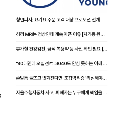
청년피자, 요기요 주문 고객 대상 프로모션 전개
허리 MRI는 정상인데 계속 아픈 이유 [차기용 원장 칼럼]
휴가철 건강검진, 금식·복용약 등 사전 확인 필요 [정도감 원장 칼럼]
"40대인데 오십견?"...3040도 안심 못하는 어깨 유착성 관절낭염
손발톱 들뜨고 벗겨진다면 '조갑박리증' 의심해야 [김철윤 원장 칼럼]
자율주행자동차 사고, 피해자는 누구에게 책임을 물을 수 있을까
로