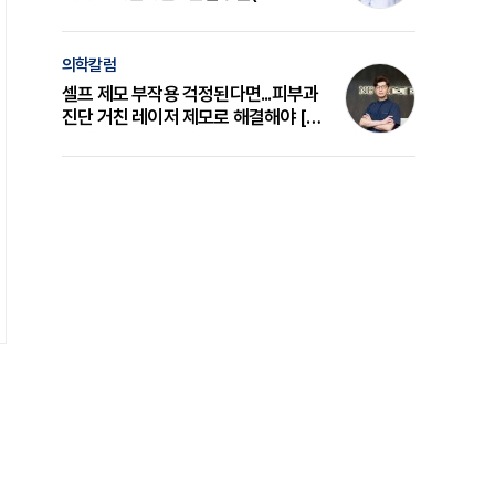
의 원리와 선택 기준 [길건 원장 칼럼]
의학칼럼
셀프 제모 부작용 걱정된다면...피부과
진단 거친 레이저 제모로 해결해야 [변
준석 원장 칼럼]