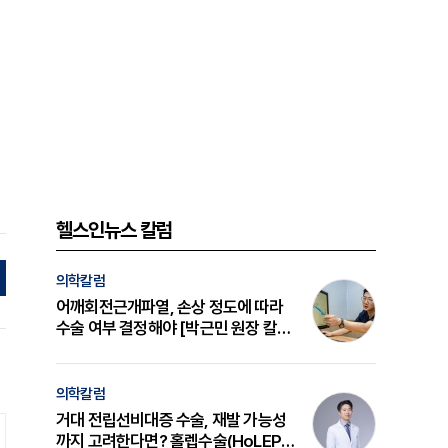
헬스인뉴스 칼럼
의학칼럼
어깨회전근개파열, 손상 정도에 따라
수술 여부 결정해야 [박근민 원장 칼
럼]
의학칼럼
거대 전립선비대증 수술, 재발 가능성
까지 고려한다면? 홀렙수술(HoLEP)