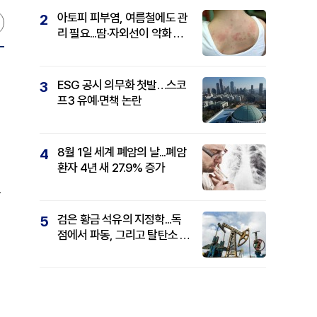
아토피 피부염, 여름철에도 관
2
리 필요...땀·자외선이 악화 요
인
ESG 공시 의무화 첫발…스코
3
프3 유예·면책 논란
8월 1일 세계 폐암의 날...폐암
4
환자 4년 새 27.9% 증가
는
검은 황금 석유의 지정학...독
5
점에서 파동, 그리고 탈탄소 패
권까지