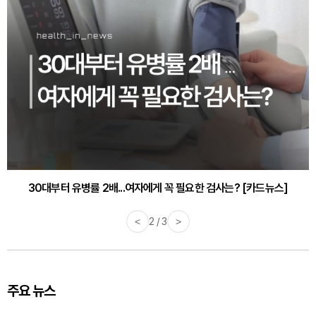
30대부터 유병률 2배...여자에게 꼭 필요한 검사는? [카드뉴스]
감기·독감 예방하고 면역력 높이는 4가지 영양제 [카드뉴스]
<
2 / 3
>
주요 뉴스