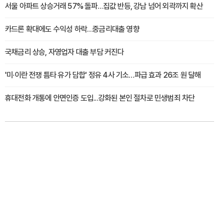
서울 아파트 상승거래 57% 돌파…집값 반등, 강남 넘어 외곽까지 확산
카드론 확대에도 수익성 하락…중금리대출 영향
국채금리 상승, 자영업자 대출 부담 커진다
'미·이란 전쟁 틈타 유가 담합' 정유 4사 기소…파급 효과 26조 원 달해
휴대전화 개통에 안면인증 도입...강화된 본인 절차로 민생범죄 차단