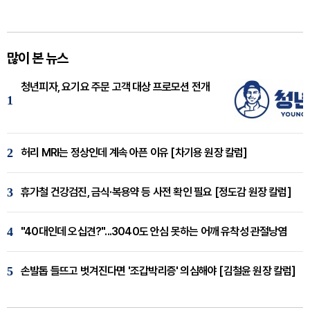
많이 본 뉴스
청년피자, 요기요 주문 고객 대상 프로모션 전개
1
2
허리 MRI는 정상인데 계속 아픈 이유 [차기용 원장 칼럼]
3
휴가철 건강검진, 금식·복용약 등 사전 확인 필요 [정도감 원장 칼럼]
4
"40대인데 오십견?"...3040도 안심 못하는 어깨 유착성 관절낭염
5
손발톱 들뜨고 벗겨진다면 '조갑박리증' 의심해야 [김철윤 원장 칼럼]