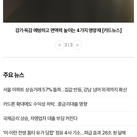
감기·독감 예방하고 면역력 높이는 4가지 영양제 [카드뉴스]
<
3 / 3
>
주요 뉴스
서울 아파트 상승거래 57% 돌파…집값 반등, 강남 넘어 외곽까지 확산
카드론 확대에도 수익성 하락…중금리대출 영향
국채금리 상승, 자영업자 대출 부담 커진다
'미·이란 전쟁 틈타 유가 담합' 정유 4사 기소…파급 효과 26조 원 달해