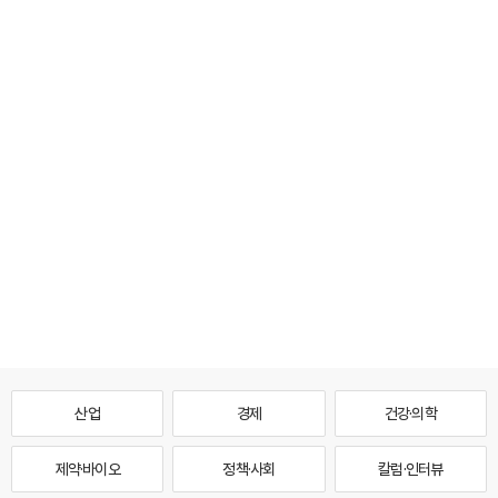
산업
경제
건강·의학
제약·바이오
정책·사회
칼럼·인터뷰