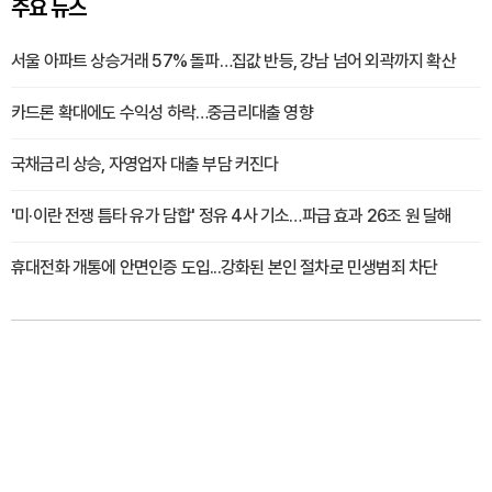
주요 뉴스
서울 아파트 상승거래 57% 돌파…집값 반등, 강남 넘어 외곽까지 확산
카드론 확대에도 수익성 하락…중금리대출 영향
국채금리 상승, 자영업자 대출 부담 커진다
'미·이란 전쟁 틈타 유가 담합' 정유 4사 기소…파급 효과 26조 원 달해
휴대전화 개통에 안면인증 도입...강화된 본인 절차로 민생범죄 차단