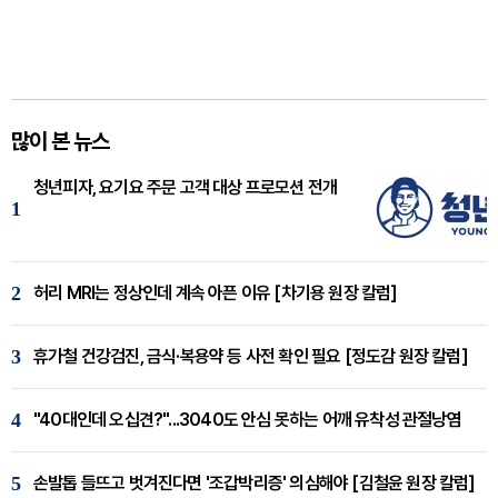
많이 본 뉴스
청년피자, 요기요 주문 고객 대상 프로모션 전개
1
2
허리 MRI는 정상인데 계속 아픈 이유 [차기용 원장 칼럼]
3
휴가철 건강검진, 금식·복용약 등 사전 확인 필요 [정도감 원장 칼럼]
4
"40대인데 오십견?"...3040도 안심 못하는 어깨 유착성 관절낭염
5
손발톱 들뜨고 벗겨진다면 '조갑박리증' 의심해야 [김철윤 원장 칼럼]