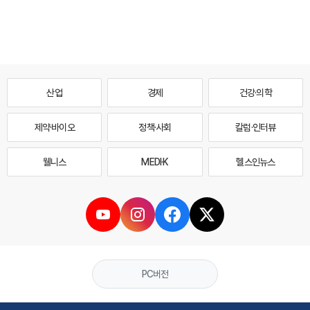
산업
경제
건강·의학
제약·바이오
정책·사회
칼럼·인터뷰
웰니스
MEDI·K
헬스인뉴스
PC버전