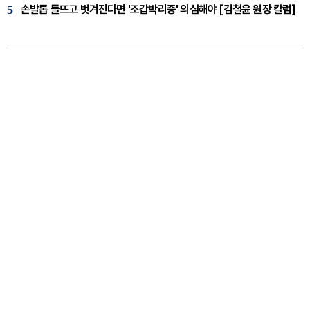
5
손발톱 들뜨고 벗겨진다면 '조갑박리증' 의심해야 [김철윤 원장 칼럼]