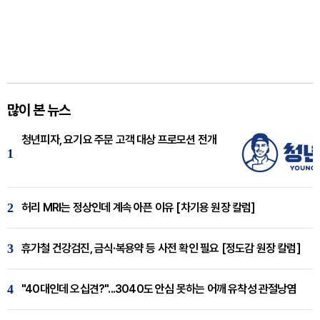
많이 본 뉴스
청년피자, 요기요 주문 고객 대상 프로모션 전개
1
2
허리 MRI는 정상인데 계속 아픈 이유 [차기용 원장 칼럼]
3
휴가철 건강검진, 금식·복용약 등 사전 확인 필요 [정도감 원장 칼럼]
4
"40대인데 오십견?"...3040도 안심 못하는 어깨 유착성 관절낭염