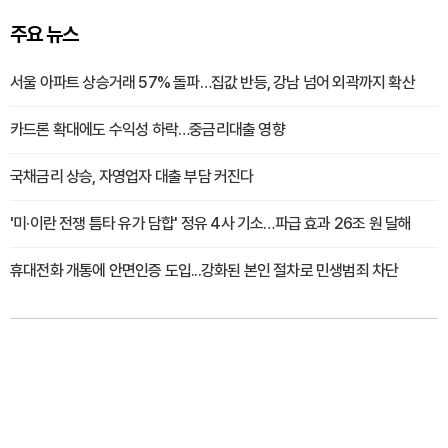
주요 뉴스
서울 아파트 상승거래 57% 돌파…집값 반등, 강남 넘어 외곽까지 확산
카드론 확대에도 수익성 하락…중금리대출 영향
국채금리 상승, 자영업자 대출 부담 커진다
'미·이란 전쟁 틈타 유가 담합' 정유 4사 기소…파급 효과 26조 원 달해
휴대전화 개통에 안면인증 도입...강화된 본인 절차로 민생범죄 차단