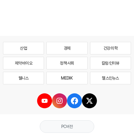
산업
경제
건강·의학
제약·바이오
정책·사회
칼럼·인터뷰
웰니스
MEDI·K
헬스인뉴스
PC버전