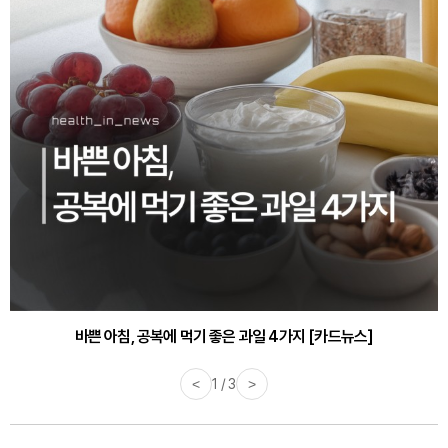
바쁜 아침, 공복에 먹기 좋은 과일 4가지 [카드뉴스]
<
1 / 3
>