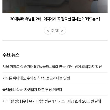
30대부터 유병률 2배...여자에게 꼭 필요한 검사는? [카드뉴스]
감기·독감 예방하고 면역력 높이는 4가지 영양제 [카드뉴스]
<
2 / 3
>
주요 뉴스
서울 아파트 상승거래 57% 돌파…집값 반등, 강남 넘어 외곽까지 확산
카드론 확대에도 수익성 하락…중금리대출 영향
국채금리 상승, 자영업자 대출 부담 커진다
'미·이란 전쟁 틈타 유가 담합' 정유 4사 기소…파급 효과 26조 원 달해