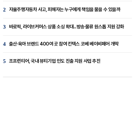
2
자율주행자동차 사고, 피해자는 누구에게 책임을 물을 수 있을까
3
바로픽, 라이브커머스 상품 소싱 확대...방송·물류 원스톱 지원 강화
4
출산·육아 브랜드 400여 곳 참여 킨텍스 코베 베이비페어 개막
5
조프런티어, 국내 뷰티기업 인도 진출 지원 사업 추진