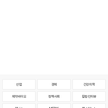
산업
경제
건강·의학
제약·바이오
정책·사회
칼럼·인터뷰