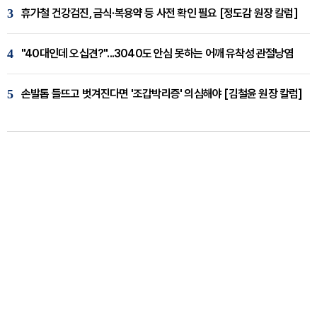
3
휴가철 건강검진, 금식·복용약 등 사전 확인 필요 [정도감 원장 칼럼]
4
"40대인데 오십견?"...3040도 안심 못하는 어깨 유착성 관절낭염
5
손발톱 들뜨고 벗겨진다면 '조갑박리증' 의심해야 [김철윤 원장 칼럼]