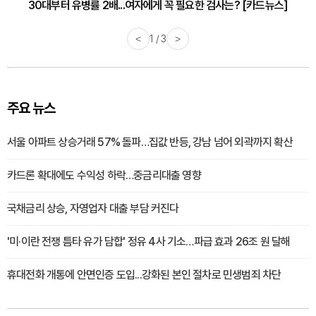
30대부터 유병률 2배...여자에게 꼭 필요한 검사는? [카드뉴스]
<
2 / 3
>
주요 뉴스
서울 아파트 상승거래 57% 돌파…집값 반등, 강남 넘어 외곽까지 확산
카드론 확대에도 수익성 하락…중금리대출 영향
국채금리 상승, 자영업자 대출 부담 커진다
'미·이란 전쟁 틈타 유가 담합' 정유 4사 기소…파급 효과 26조 원 달해
휴대전화 개통에 안면인증 도입...강화된 본인 절차로 민생범죄 차단