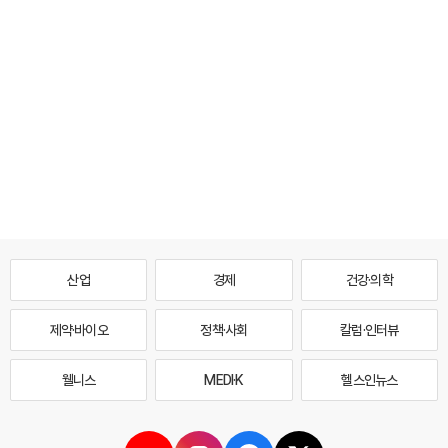
산업
경제
건강·의학
제약·바이오
정책·사회
칼럼·인터뷰
웰니스
MEDI·K
헬스인뉴스